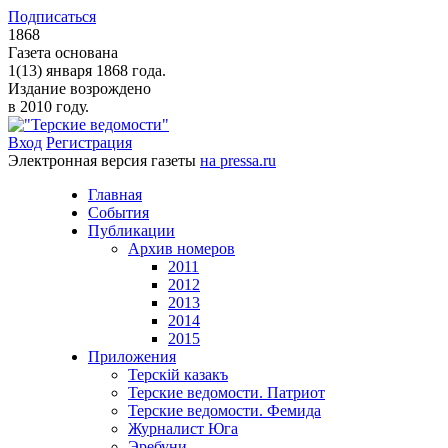
Подписаться
1868
Газета основана
1(13) января 1868 года.
Издание возрождено
в 2010 году.
Вход
Регистрация
Электронная версия газеты
на pressa.ru
Главная
События
Публикации
Архив номеров
2011
2012
2013
2014
2015
Приложения
Терскiй казакъ
Терские ведомости. Патриот
Терские ведомости. Фемида
Журналист Юга
Эребуни