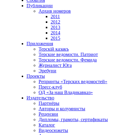
События
Публикации
Архив номеров
2011
2012
2013
2014
2015
Приложения
Терскiй казакъ
Терские ведомости. Патриот
Терские ведомости. Фемида
Журналист Юга
Эребуни
Проекты
Репринты «Терских ведомостей»
Пресс-клуб
ОД «За наш Владикавказ»
Издательство
Партнёры
Авторы и колумнисты
Рецензии
Дипломы, грамоты, сертификаты
Каталог
Видеосюжеты