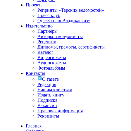
Проекты
Репринты «Терских ведомостей»
Пресс-клуб
ОД «За наш Владикавказ»
Издательство
Партнёры
Авторы и колумнисты
Рецензии
Дипломы, грамоты, сертификаты
Каталог
Видеосюжеты
Аудиосюжеты
Фотоальбомы
Контакты
О газете
Редакция
Нашим клиентам
Издать книгу
Подписка
Вакансии
Правовая информация
Реквизиты
Главная