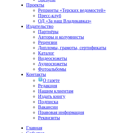
Проекты
Репринты «Терских ведомостей»
Пресс-клуб
ОД «За наш Владикавказ»
Издательство
Партнёры
Авторы и колумнисты
Рецензии
Дипломы, грамоты, сертификаты
Каталог
Видеосюжеты
Аудиосюжеты
Фотоальбомы
Контакты
О газете
Редакция
Нашим клиентам
Издать книгу
Подписка
Вакансии
Правовая информация
Реквизиты
Главная