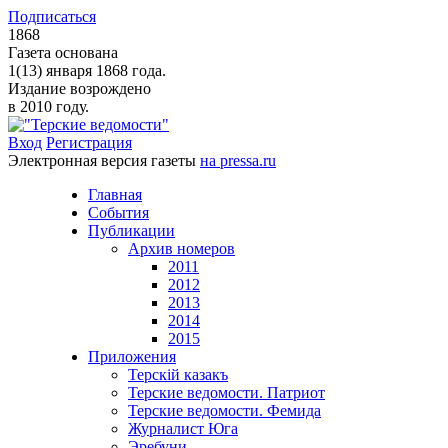
Подписаться
1868
Газета основана
1(13) января 1868 года.
Издание возрождено
в 2010 году.
Вход
Регистрация
Электронная версия газеты
на pressa.ru
Главная
События
Публикации
Архив номеров
2011
2012
2013
2014
2015
Приложения
Терскiй казакъ
Терские ведомости. Патриот
Терские ведомости. Фемида
Журналист Юга
Эребуни