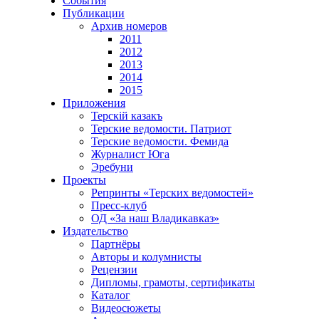
События
Публикации
Архив номеров
2011
2012
2013
2014
2015
Приложения
Терскiй казакъ
Терские ведомости. Патриот
Терские ведомости. Фемида
Журналист Юга
Эребуни
Проекты
Репринты «Терских ведомостей»
Пресс-клуб
ОД «За наш Владикавказ»
Издательство
Партнёры
Авторы и колумнисты
Рецензии
Дипломы, грамоты, сертификаты
Каталог
Видеосюжеты