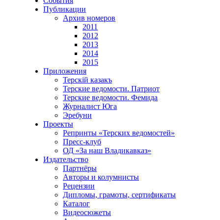
События
Публикации
Архив номеров
2011
2012
2013
2014
2015
Приложения
Терскiй казакъ
Терские ведомости. Патриот
Терские ведомости. Фемида
Журналист Юга
Эребуни
Проекты
Репринты «Терских ведомостей»
Пресс-клуб
ОД «За наш Владикавказ»
Издательство
Партнёры
Авторы и колумнисты
Рецензии
Дипломы, грамоты, сертификаты
Каталог
Видеосюжеты