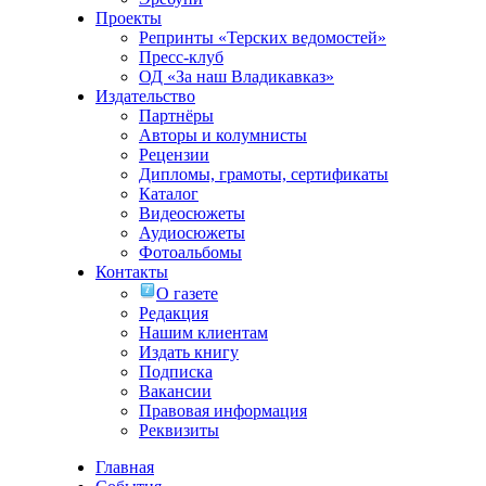
Проекты
Репринты «Терских ведомостей»
Пресс-клуб
ОД «За наш Владикавказ»
Издательство
Партнёры
Авторы и колумнисты
Рецензии
Дипломы, грамоты, сертификаты
Каталог
Видеосюжеты
Аудиосюжеты
Фотоальбомы
Контакты
О газете
Редакция
Нашим клиентам
Издать книгу
Подписка
Вакансии
Правовая информация
Реквизиты
Главная