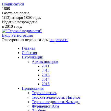
Подписаться
1868
Газета основана
1(13) января 1868 года.
Издание возрождено
в 2010 году.
Вход
Регистрация
Электронная версия газеты
на pressa.ru
Главная
События
Публикации
Архив номеров
2011
2012
2013
2014
2015
Приложения
Терскiй казакъ
Терские ведомости. Патриот
Терские ведомости. Фемида
Журналист Юга
Эребуни