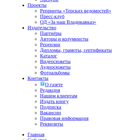
Проекты
Репринты «Терских ведомостей»
Пресс-клуб
ОД «За наш Владикавказ»
Издательство
Партнёры
Авторы и колумнисты
Рецензии
Дипломы, грамоты, сертификаты
Каталог
Видеосюжеты
Аудиосюжеты
Фотоальбомы
Контакты
О газете
Редакция
Нашим клиентам
Издать книгу
Подписка
Вакансии
Правовая информация
Реквизиты
Главная