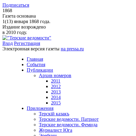
Подписаться
1868
Газета основана
1(13) января 1868 года.
Издание возрождено
в 2010 году.
Вход
Регистрация
Электронная версия газеты
на pressa.ru
Главная
События
Публикации
Архив номеров
2011
2012
2013
2014
2015
Приложения
Терскiй казакъ
Терские ведомости. Патриот
Терские ведомости. Фемида
Журналист Юга
Эребуни