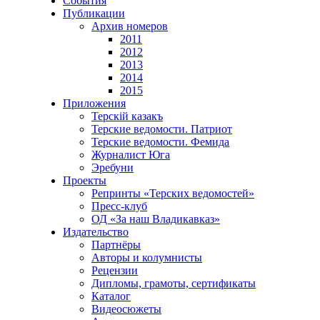
События
Публикации
Архив номеров
2011
2012
2013
2014
2015
Приложения
Терскiй казакъ
Терские ведомости. Патриот
Терские ведомости. Фемида
Журналист Юга
Эребуни
Проекты
Репринты «Терских ведомостей»
Пресс-клуб
ОД «За наш Владикавказ»
Издательство
Партнёры
Авторы и колумнисты
Рецензии
Дипломы, грамоты, сертификаты
Каталог
Видеосюжеты