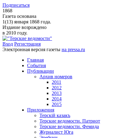
Подписаться
1868
Газета основана
1(13) января 1868 года.
Издание возрождено
в 2010 году.
Вход
Регистрация
Электронная версия газеты
на pressa.ru
Главная
События
Публикации
Архив номеров
2011
2012
2013
2014
2015
Приложения
Терскiй казакъ
Терские ведомости. Патриот
Терские ведомости. Фемида
Журналист Юга
Эребуни