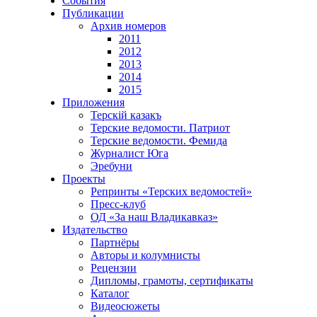
События
Публикации
Архив номеров
2011
2012
2013
2014
2015
Приложения
Терскiй казакъ
Терские ведомости. Патриот
Терские ведомости. Фемида
Журналист Юга
Эребуни
Проекты
Репринты «Терских ведомостей»
Пресс-клуб
ОД «За наш Владикавказ»
Издательство
Партнёры
Авторы и колумнисты
Рецензии
Дипломы, грамоты, сертификаты
Каталог
Видеосюжеты