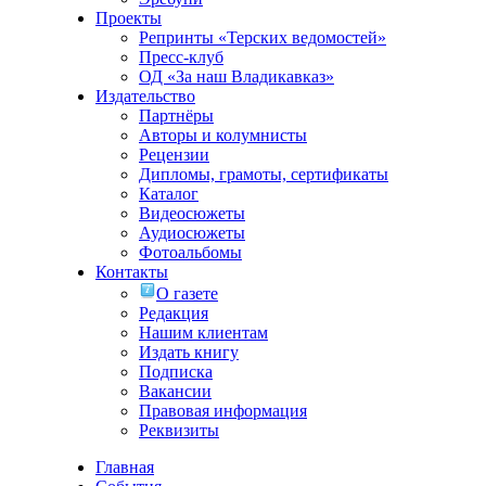
Проекты
Репринты «Терских ведомостей»
Пресс-клуб
ОД «За наш Владикавказ»
Издательство
Партнёры
Авторы и колумнисты
Рецензии
Дипломы, грамоты, сертификаты
Каталог
Видеосюжеты
Аудиосюжеты
Фотоальбомы
Контакты
О газете
Редакция
Нашим клиентам
Издать книгу
Подписка
Вакансии
Правовая информация
Реквизиты
Главная