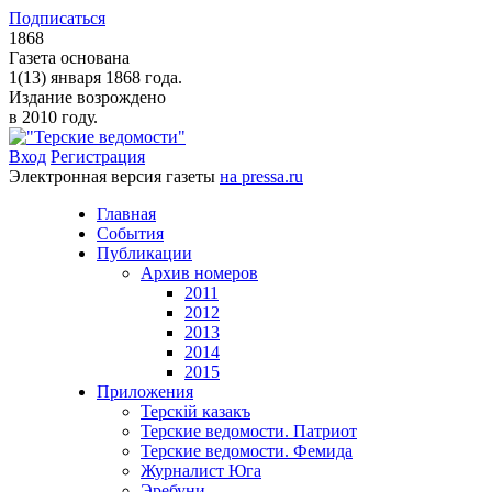
Подписаться
1868
Газета основана
1(13) января 1868 года.
Издание возрождено
в 2010 году.
Вход
Регистрация
Электронная версия газеты
на pressa.ru
Главная
События
Публикации
Архив номеров
2011
2012
2013
2014
2015
Приложения
Терскiй казакъ
Терские ведомости. Патриот
Терские ведомости. Фемида
Журналист Юга
Эребуни