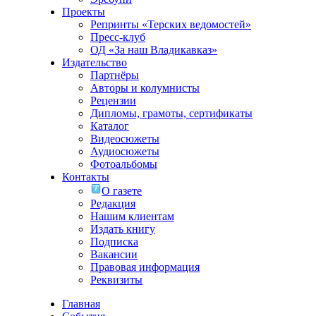
Проекты
Репринты «Терских ведомостей»
Пресс-клуб
ОД «За наш Владикавказ»
Издательство
Партнёры
Авторы и колумнисты
Рецензии
Дипломы, грамоты, сертификаты
Каталог
Видеосюжеты
Аудиосюжеты
Фотоальбомы
Контакты
О газете
Редакция
Нашим клиентам
Издать книгу
Подписка
Вакансии
Правовая информация
Реквизиты
Главная