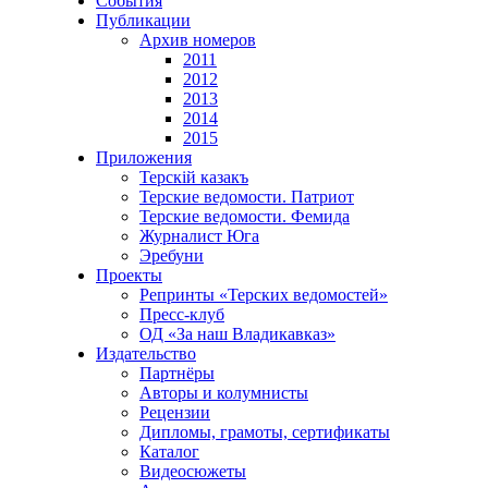
События
Публикации
Архив номеров
2011
2012
2013
2014
2015
Приложения
Терскiй казакъ
Терские ведомости. Патриот
Терские ведомости. Фемида
Журналист Юга
Эребуни
Проекты
Репринты «Терских ведомостей»
Пресс-клуб
ОД «За наш Владикавказ»
Издательство
Партнёры
Авторы и колумнисты
Рецензии
Дипломы, грамоты, сертификаты
Каталог
Видеосюжеты