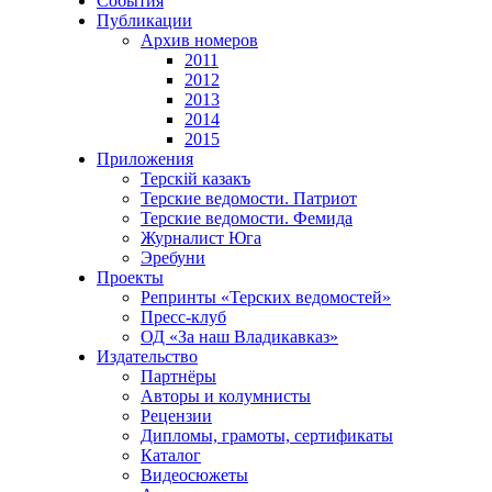
События
Публикации
Архив номеров
2011
2012
2013
2014
2015
Приложения
Терскiй казакъ
Терские ведомости. Патриот
Терские ведомости. Фемида
Журналист Юга
Эребуни
Проекты
Репринты «Терских ведомостей»
Пресс-клуб
ОД «За наш Владикавказ»
Издательство
Партнёры
Авторы и колумнисты
Рецензии
Дипломы, грамоты, сертификаты
Каталог
Видеосюжеты