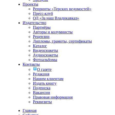
Проекты
Репринты «Терских ведомостей»
Пресс-клуб
ОД «За наш Владикавказ»
Издательство
Партнёры
Авторы и колумнисты
Рецензии
Дипломы, грамоты, сертификаты
Каталог
Видеосюжеты
Аудиосюжеты
Фотоальбомы
Контакты
О газете
Редакция
Нашим клиентам
Издать книгу
Подписка
Вакансии
Правовая информация
Реквизиты
Главная