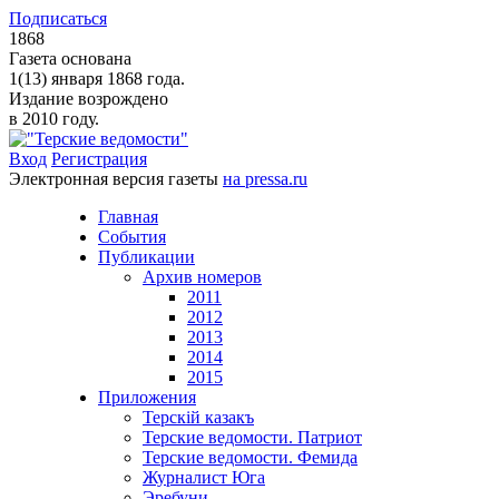
Подписаться
1868
Газета основана
1(13) января 1868 года.
Издание возрождено
в 2010 году.
Вход
Регистрация
Электронная версия газеты
на pressa.ru
Главная
События
Публикации
Архив номеров
2011
2012
2013
2014
2015
Приложения
Терскiй казакъ
Терские ведомости. Патриот
Терские ведомости. Фемида
Журналист Юга
Эребуни