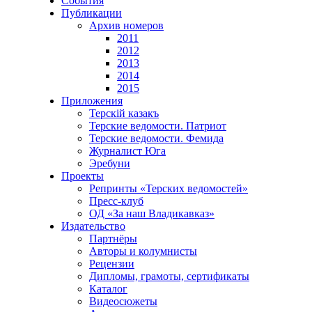
События
Публикации
Архив номеров
2011
2012
2013
2014
2015
Приложения
Терскiй казакъ
Терские ведомости. Патриот
Терские ведомости. Фемида
Журналист Юга
Эребуни
Проекты
Репринты «Терских ведомостей»
Пресс-клуб
ОД «За наш Владикавказ»
Издательство
Партнёры
Авторы и колумнисты
Рецензии
Дипломы, грамоты, сертификаты
Каталог
Видеосюжеты