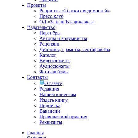
Проекты
Репринты «Терских ведомостей»
Пресс-клуб
ОД «За наш Владикавказ»
Издательство
Партнёры
Авторы и колумнисты
Рецензии
Дипломы, грамоты, сертификаты
Каталог
Видеосюжеты
Аудиосюжеты
Фотоальбомы
Контакты
О газете
Редакция
Нашим клиентам
Издать книгу
Подписка
Вакансии
Правовая информация
Реквизиты
Главная