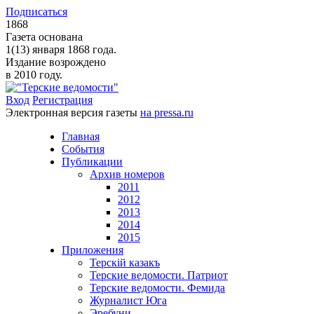
Подписаться
1868
Газета основана
1(13) января 1868 года.
Издание возрождено
в 2010 году.
Вход
Регистрация
Электронная версия газеты
на pressa.ru
Главная
События
Публикации
Архив номеров
2011
2012
2013
2014
2015
Приложения
Терскiй казакъ
Терские ведомости. Патриот
Терские ведомости. Фемида
Журналист Юга
Эребуни