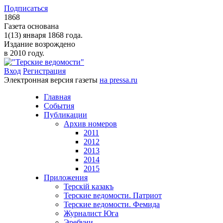
Подписаться
1868
Газета основана
1(13) января 1868 года.
Издание возрождено
в 2010 году.
Вход
Регистрация
Электронная версия газеты
на pressa.ru
Главная
События
Публикации
Архив номеров
2011
2012
2013
2014
2015
Приложения
Терскiй казакъ
Терские ведомости. Патриот
Терские ведомости. Фемида
Журналист Юга
Эребуни