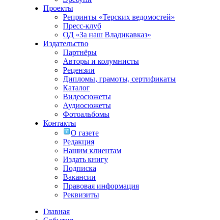
Проекты
Репринты «Терских ведомостей»
Пресс-клуб
ОД «За наш Владикавказ»
Издательство
Партнёры
Авторы и колумнисты
Рецензии
Дипломы, грамоты, сертификаты
Каталог
Видеосюжеты
Аудиосюжеты
Фотоальбомы
Контакты
О газете
Редакция
Нашим клиентам
Издать книгу
Подписка
Вакансии
Правовая информация
Реквизиты
Главная