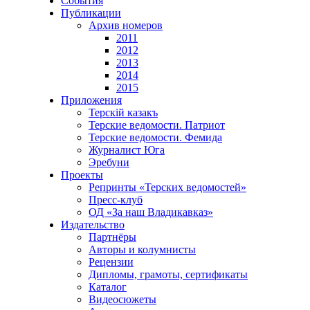
События
Публикации
Архив номеров
2011
2012
2013
2014
2015
Приложения
Терскiй казакъ
Терские ведомости. Патриот
Терские ведомости. Фемида
Журналист Юга
Эребуни
Проекты
Репринты «Терских ведомостей»
Пресс-клуб
ОД «За наш Владикавказ»
Издательство
Партнёры
Авторы и колумнисты
Рецензии
Дипломы, грамоты, сертификаты
Каталог
Видеосюжеты