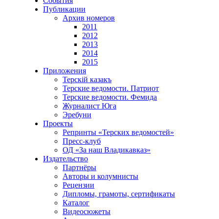
События
Публикации
Архив номеров
2011
2012
2013
2014
2015
Приложения
Терскiй казакъ
Терские ведомости. Патриот
Терские ведомости. Фемида
Журналист Юга
Эребуни
Проекты
Репринты «Терских ведомостей»
Пресс-клуб
ОД «За наш Владикавказ»
Издательство
Партнёры
Авторы и колумнисты
Рецензии
Дипломы, грамоты, сертификаты
Каталог
Видеосюжеты