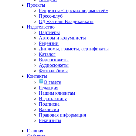
Проекты
Репринты «Терских ведомостей»
Пресс-клуб
ОД «За наш Владикавказ»
Издательство
Партнёры
Авторы и колумнисты
Рецензии
Дипломы, грамоты, сертификаты
Каталог
Видеосюжеты
Аудиосюжеты
Фотоальбомы
Контакты
О газете
Редакция
Нашим клиентам
Издать книгу
Подписка
Вакансии
Правовая информация
Реквизиты
Главная