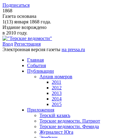
Подписаться
1868
Газета основана
1(13) января 1868 года.
Издание возрождено
в 2010 году.
Вход
Регистрация
Электронная версия газеты
на pressa.ru
Главная
События
Публикации
Архив номеров
2011
2012
2013
2014
2015
Приложения
Терскiй казакъ
Терские ведомости. Патриот
Терские ведомости. Фемида
Журналист Юга
Эребуни