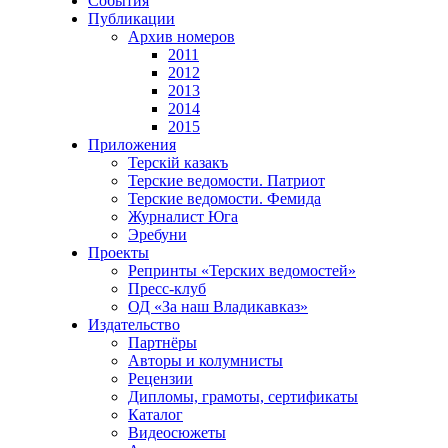
События
Публикации
Архив номеров
2011
2012
2013
2014
2015
Приложения
Терскiй казакъ
Терские ведомости. Патриот
Терские ведомости. Фемида
Журналист Юга
Эребуни
Проекты
Репринты «Терских ведомостей»
Пресс-клуб
ОД «За наш Владикавказ»
Издательство
Партнёры
Авторы и колумнисты
Рецензии
Дипломы, грамоты, сертификаты
Каталог
Видеосюжеты