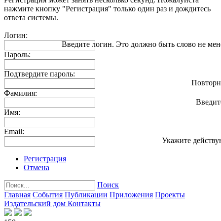
нажмите кнопку "Регистрация" только один раз и дождитесь
ответа системы.
Логин:
Введите логин. Это должно быть слово не мен
Пароль:
Подтвердите пароль:
Повторн
Фамилия:
Введит
Имя:
Email:
Укажите действу
Регистрация
Отмена
Поиск
Главная
События
Публикации
Приложения
Проекты
Издательский дом
Контакты