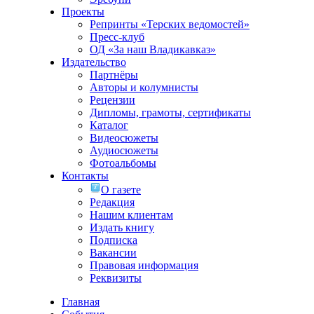
Проекты
Репринты «Терских ведомостей»
Пресс-клуб
ОД «За наш Владикавказ»
Издательство
Партнёры
Авторы и колумнисты
Рецензии
Дипломы, грамоты, сертификаты
Каталог
Видеосюжеты
Аудиосюжеты
Фотоальбомы
Контакты
О газете
Редакция
Нашим клиентам
Издать книгу
Подписка
Вакансии
Правовая информация
Реквизиты
Главная