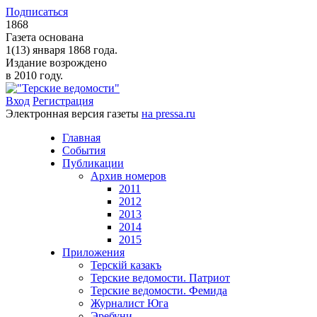
Подписаться
1868
Газета основана
1(13) января 1868 года.
Издание возрождено
в 2010 году.
Вход
Регистрация
Электронная версия газеты
на pressa.ru
Главная
События
Публикации
Архив номеров
2011
2012
2013
2014
2015
Приложения
Терскiй казакъ
Терские ведомости. Патриот
Терские ведомости. Фемида
Журналист Юга
Эребуни