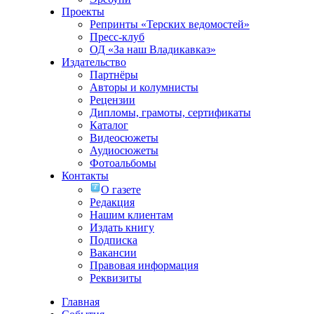
Проекты
Репринты «Терских ведомостей»
Пресс-клуб
ОД «За наш Владикавказ»
Издательство
Партнёры
Авторы и колумнисты
Рецензии
Дипломы, грамоты, сертификаты
Каталог
Видеосюжеты
Аудиосюжеты
Фотоальбомы
Контакты
О газете
Редакция
Нашим клиентам
Издать книгу
Подписка
Вакансии
Правовая информация
Реквизиты
Главная