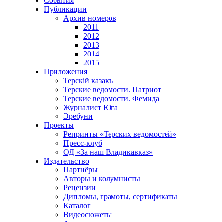
События
Публикации
Архив номеров
2011
2012
2013
2014
2015
Приложения
Терскiй казакъ
Терские ведомости. Патриот
Терские ведомости. Фемида
Журналист Юга
Эребуни
Проекты
Репринты «Терских ведомостей»
Пресс-клуб
ОД «За наш Владикавказ»
Издательство
Партнёры
Авторы и колумнисты
Рецензии
Дипломы, грамоты, сертификаты
Каталог
Видеосюжеты