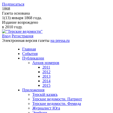
Подписаться
1868
Газета основана
1(13) января 1868 года.
Издание возрождено
в 2010 году.
Вход
Регистрация
Электронная версия газеты
на pressa.ru
Главная
События
Публикации
Архив номеров
2011
2012
2013
2014
2015
Приложения
Терскiй казакъ
Терские ведомости. Патриот
Терские ведомости. Фемида
Журналист Юга
Эребуни