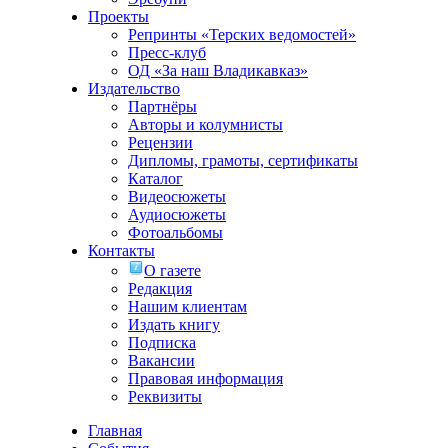
Проекты
Репринты «Терских ведомостей»
Пресс-клуб
ОД «За наш Владикавказ»
Издательство
Партнёры
Авторы и колумнисты
Рецензии
Дипломы, грамоты, сертификаты
Каталог
Видеосюжеты
Аудиосюжеты
Фотоальбомы
Контакты
О газете
Редакция
Нашим клиентам
Издать книгу
Подписка
Вакансии
Правовая информация
Реквизиты
Главная