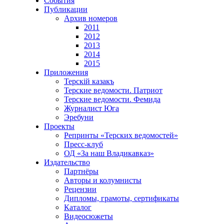
События
Публикации
Архив номеров
2011
2012
2013
2014
2015
Приложения
Терскiй казакъ
Терские ведомости. Патриот
Терские ведомости. Фемида
Журналист Юга
Эребуни
Проекты
Репринты «Терских ведомостей»
Пресс-клуб
ОД «За наш Владикавказ»
Издательство
Партнёры
Авторы и колумнисты
Рецензии
Дипломы, грамоты, сертификаты
Каталог
Видеосюжеты