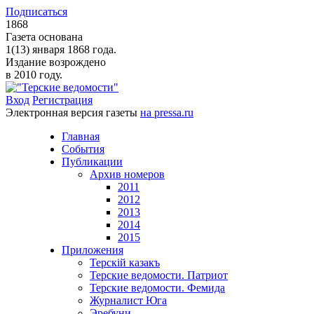
Подписаться
1868
Газета основана
1(13) января 1868 года.
Издание возрождено
в 2010 году.
Вход
Регистрация
Электронная версия газеты
на pressa.ru
Главная
События
Публикации
Архив номеров
2011
2012
2013
2014
2015
Приложения
Терскiй казакъ
Терские ведомости. Патриот
Терские ведомости. Фемида
Журналист Юга
Эребуни