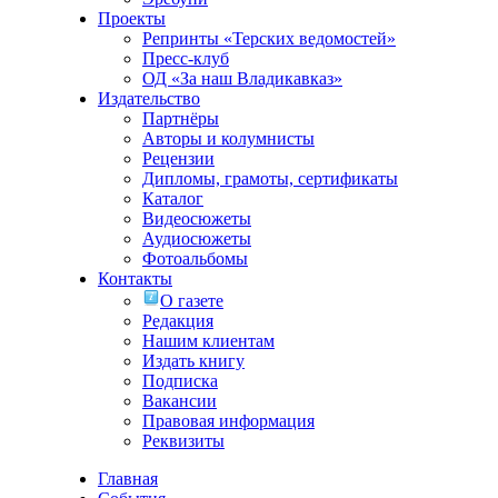
Проекты
Репринты «Терских ведомостей»
Пресс-клуб
ОД «За наш Владикавказ»
Издательство
Партнёры
Авторы и колумнисты
Рецензии
Дипломы, грамоты, сертификаты
Каталог
Видеосюжеты
Аудиосюжеты
Фотоальбомы
Контакты
О газете
Редакция
Нашим клиентам
Издать книгу
Подписка
Вакансии
Правовая информация
Реквизиты
Главная