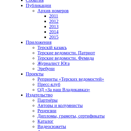
События
Публикации
Архив номеров
2011
2012
2013
2014
2015
Приложения
Терскiй казакъ
Терские ведомости. Патриот
Терские ведомости. Фемида
Журналист Юга
Эребуни
Проекты
Репринты «Терских ведомостей»
Пресс-клуб
ОД «За наш Владикавказ»
Издательство
Партнёры
Авторы и колумнисты
Рецензии
Дипломы, грамоты, сертификаты
Каталог
Видеосюжеты