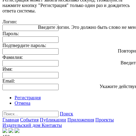
нажмите кнопку "Регистрация" только один раз и дождитесь
ответа системы.
Логин:
Введите логин. Это должно быть слово не мен
Пароль:
Подтвердите пароль:
Повторн
Фамилия:
Введит
Имя:
Email:
Укажите действу
Регистрация
Отмена
Поиск
Главная
События
Публикации
Приложения
Проекты
Издательский дом
Контакты