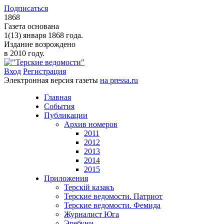
Подписаться
1868
Газета основана
1(13) января 1868 года.
Издание возрождено
в 2010 году.
Вход
Регистрация
Электронная версия газеты
на pressa.ru
Главная
События
Публикации
Архив номеров
2011
2012
2013
2014
2015
Приложения
Терскiй казакъ
Терские ведомости. Патриот
Терские ведомости. Фемида
Журналист Юга
Эребуни