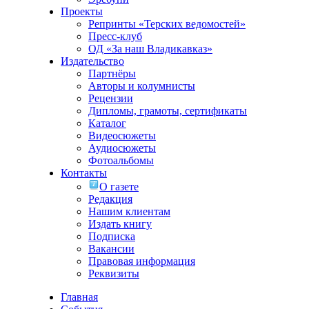
Проекты
Репринты «Терских ведомостей»
Пресс-клуб
ОД «За наш Владикавказ»
Издательство
Партнёры
Авторы и колумнисты
Рецензии
Дипломы, грамоты, сертификаты
Каталог
Видеосюжеты
Аудиосюжеты
Фотоальбомы
Контакты
О газете
Редакция
Нашим клиентам
Издать книгу
Подписка
Вакансии
Правовая информация
Реквизиты
Главная