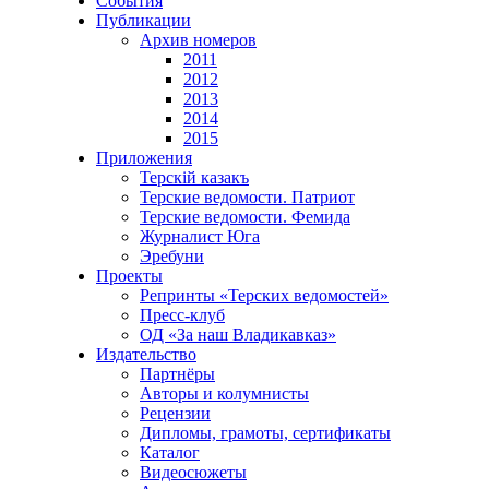
События
Публикации
Архив номеров
2011
2012
2013
2014
2015
Приложения
Терскiй казакъ
Терские ведомости. Патриот
Терские ведомости. Фемида
Журналист Юга
Эребуни
Проекты
Репринты «Терских ведомостей»
Пресс-клуб
ОД «За наш Владикавказ»
Издательство
Партнёры
Авторы и колумнисты
Рецензии
Дипломы, грамоты, сертификаты
Каталог
Видеосюжеты