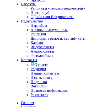
Проекты
Репринты «Терских ведомостей»
Пресс-клуб
ОД «За наш Владикавказ»
Издательство
Партнёры
Авторы и колумнисты
Рецензии
Дипломы, грамоты, сертификаты
Каталог
Видеосюжеты
Аудиосюжеты
Фотоальбомы
Контакты
О газете
Редакция
Нашим клиентам
Издать книгу
Подписка
Вакансии
Правовая информация
Реквизиты
Главная