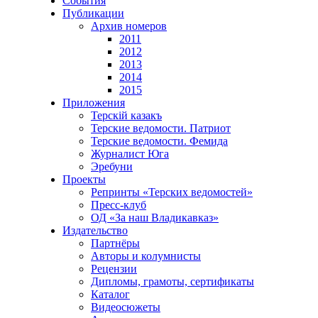
События
Публикации
Архив номеров
2011
2012
2013
2014
2015
Приложения
Терскiй казакъ
Терские ведомости. Патриот
Терские ведомости. Фемида
Журналист Юга
Эребуни
Проекты
Репринты «Терских ведомостей»
Пресс-клуб
ОД «За наш Владикавказ»
Издательство
Партнёры
Авторы и колумнисты
Рецензии
Дипломы, грамоты, сертификаты
Каталог
Видеосюжеты