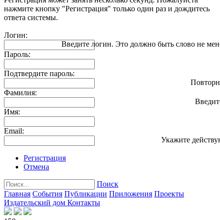
нажмите кнопку "Регистрация" только один раз и дождитесь
ответа системы.
Логин:
Введите логин. Это должно быть слово не мен
Пароль:
Подтвердите пароль:
Повторн
Фамилия:
Введит
Имя:
Email:
Укажите действу
Регистрация
Отмена
Поиск
Главная
События
Публикации
Приложения
Проекты
Издательский дом
Контакты