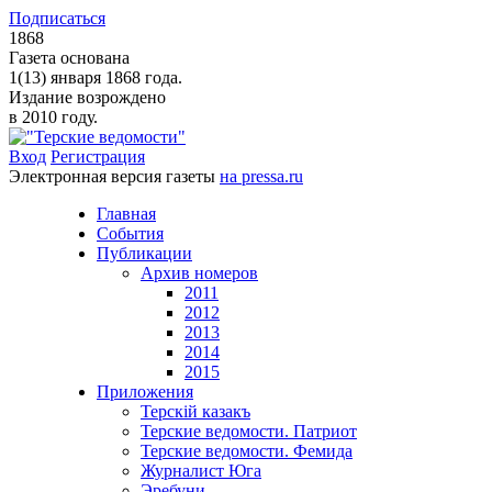
Подписаться
1868
Газета основана
1(13) января 1868 года.
Издание возрождено
в 2010 году.
Вход
Регистрация
Электронная версия газеты
на pressa.ru
Главная
События
Публикации
Архив номеров
2011
2012
2013
2014
2015
Приложения
Терскiй казакъ
Терские ведомости. Патриот
Терские ведомости. Фемида
Журналист Юга
Эребуни