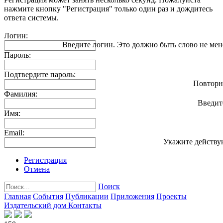
нажмите кнопку "Регистрация" только один раз и дождитесь
ответа системы.
Логин:
Введите логин. Это должно быть слово не мен
Пароль:
Подтвердите пароль:
Повторн
Фамилия:
Введит
Имя:
Email:
Укажите действу
Регистрация
Отмена
Поиск
Главная
События
Публикации
Приложения
Проекты
Издательский дом
Контакты