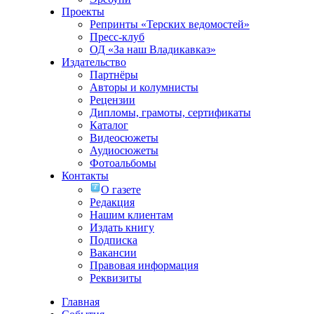
Проекты
Репринты «Терских ведомостей»
Пресс-клуб
ОД «За наш Владикавказ»
Издательство
Партнёры
Авторы и колумнисты
Рецензии
Дипломы, грамоты, сертификаты
Каталог
Видеосюжеты
Аудиосюжеты
Фотоальбомы
Контакты
О газете
Редакция
Нашим клиентам
Издать книгу
Подписка
Вакансии
Правовая информация
Реквизиты
Главная