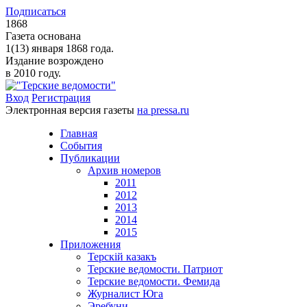
Подписаться
1868
Газета основана
1(13) января 1868 года.
Издание возрождено
в 2010 году.
Вход
Регистрация
Электронная версия газеты
на pressa.ru
Главная
События
Публикации
Архив номеров
2011
2012
2013
2014
2015
Приложения
Терскiй казакъ
Терские ведомости. Патриот
Терские ведомости. Фемида
Журналист Юга
Эребуни