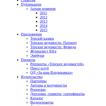
События
Публикации
Архив номеров
2011
2012
2013
2014
2015
Приложения
Терскiй казакъ
Терские ведомости. Патриот
Терские ведомости. Фемида
Журналист Юга
Эребуни
Проекты
Репринты «Терских ведомостей»
Пресс-клуб
ОД «За наш Владикавказ»
Издательство
Партнёры
Авторы и колумнисты
Рецензии
Дипломы, грамоты, сертификаты
Каталог
Видеосюжеты