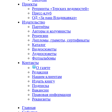
Проекты
Репринты «Терских ведомостей»
Пресс-клуб
ОД «За наш Владикавказ»
Издательство
Партнёры
Авторы и колумнисты
Рецензии
Дипломы, грамоты, сертификаты
Каталог
Видеосюжеты
Аудиосюжеты
Фотоальбомы
Контакты
О газете
Редакция
Нашим клиентам
Издать книгу
Подписка
Вакансии
Правовая информация
Реквизиты
Главная