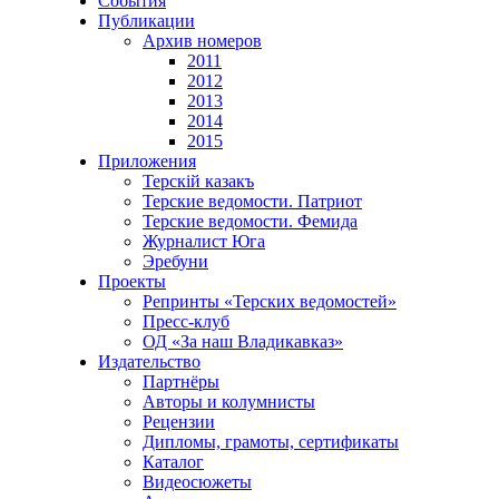
События
Публикации
Архив номеров
2011
2012
2013
2014
2015
Приложения
Терскiй казакъ
Терские ведомости. Патриот
Терские ведомости. Фемида
Журналист Юга
Эребуни
Проекты
Репринты «Терских ведомостей»
Пресс-клуб
ОД «За наш Владикавказ»
Издательство
Партнёры
Авторы и колумнисты
Рецензии
Дипломы, грамоты, сертификаты
Каталог
Видеосюжеты