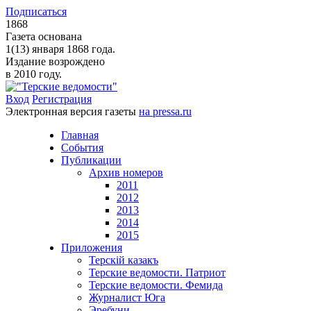
Подписаться
1868
Газета основана
1(13) января 1868 года.
Издание возрождено
в 2010 году.
Вход
Регистрация
Электронная версия газеты
на pressa.ru
Главная
События
Публикации
Архив номеров
2011
2012
2013
2014
2015
Приложения
Терскiй казакъ
Терские ведомости. Патриот
Терские ведомости. Фемида
Журналист Юга
Эребуни