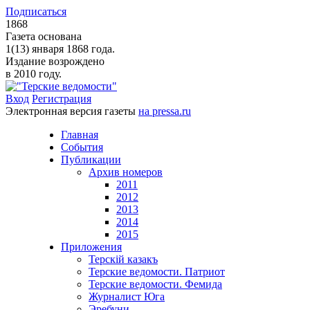
Подписаться
1868
Газета основана
1(13) января 1868 года.
Издание возрождено
в 2010 году.
Вход
Регистрация
Электронная версия газеты
на pressa.ru
Главная
События
Публикации
Архив номеров
2011
2012
2013
2014
2015
Приложения
Терскiй казакъ
Терские ведомости. Патриот
Терские ведомости. Фемида
Журналист Юга
Эребуни