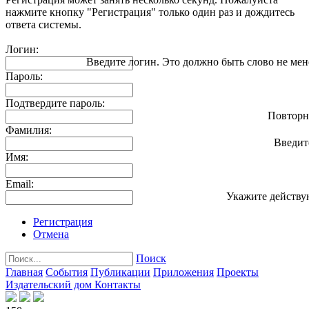
нажмите кнопку "Регистрация" только один раз и дождитесь
ответа системы.
Логин:
Введите логин. Это должно быть слово не мен
Пароль:
Подтвердите пароль:
Повторн
Фамилия:
Введит
Имя:
Email:
Укажите действу
Регистрация
Отмена
Поиск
Главная
События
Публикации
Приложения
Проекты
Издательский дом
Контакты