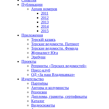
События
Публикации
Архив номеров
2011
2012
2013
2014
2015
Приложения
Терскiй казакъ
Терские ведомости. Патриот
Терские ведомости. Фемида
Журналист Юга
Эребуни
Проекты
Репринты «Терских ведомостей»
Пресс-клуб
ОД «За наш Владикавказ»
Издательство
Партнёры
Авторы и колумнисты
Рецензии
Дипломы, грамоты, сертификаты
Каталог
Видеосюжеты