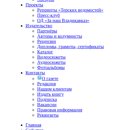
Проекты
Репринты «Терских ведомостей»
Пресс-клуб
ОД «За наш Владикавказ»
Издательство
Партнёры
Авторы и колумнисты
Рецензии
Дипломы, грамоты, сертификаты
Каталог
Видеосюжеты
Аудиосюжеты
Фотоальбомы
Контакты
О газете
Редакция
Нашим клиентам
Издать книгу
Подписка
Вакансии
Правовая информация
Реквизиты
Главная