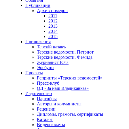
События
Публикации
Архив номеров
2011
2012
2013
2014
2015
Приложения
Терскiй казакъ
Терские ведомости. Патриот
Терские ведомости. Фемида
Журналист Юга
Эребуни
Проекты
Репринты «Терских ведомостей»
Пресс-клуб
ОД «За наш Владикавказ»
Издательство
Партнёры
Авторы и колумнисты
Рецензии
Дипломы, грамоты, сертификаты
Каталог
Видеосюжеты