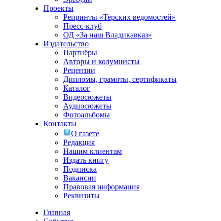
Проекты
Репринты «Терских ведомостей»
Пресс-клуб
ОД «За наш Владикавказ»
Издательство
Партнёры
Авторы и колумнисты
Рецензии
Дипломы, грамоты, сертификаты
Каталог
Видеосюжеты
Аудиосюжеты
Фотоальбомы
Контакты
О газете
Редакция
Нашим клиентам
Издать книгу
Подписка
Вакансии
Правовая информация
Реквизиты
Главная