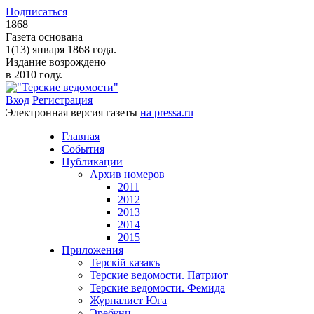
Подписаться
1868
Газета основана
1(13) января 1868 года.
Издание возрождено
в 2010 году.
Вход
Регистрация
Электронная версия газеты
на pressa.ru
Главная
События
Публикации
Архив номеров
2011
2012
2013
2014
2015
Приложения
Терскiй казакъ
Терские ведомости. Патриот
Терские ведомости. Фемида
Журналист Юга
Эребуни