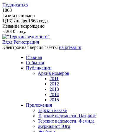
Подписаться
1868
Газета основана
1(13) января 1868 года.
Издание возрождено
в 2010 году.
Вход
Регистрация
Электронная версия газеты
на pressa.ru
Главная
События
Публикации
Архив номеров
2011
2012
2013
2014
2015
Приложения
Терскiй казакъ
Терские ведомости. Патриот
Терские ведомости. Фемида
Журналист Юга
Эребуни