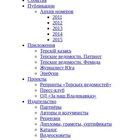
События
Публикации
Архив номеров
2011
2012
2013
2014
2015
Приложения
Терскiй казакъ
Терские ведомости. Патриот
Терские ведомости. Фемида
Журналист Юга
Эребуни
Проекты
Репринты «Терских ведомостей»
Пресс-клуб
ОД «За наш Владикавказ»
Издательство
Партнёры
Авторы и колумнисты
Рецензии
Дипломы, грамоты, сертификаты
Каталог
Видеосюжеты