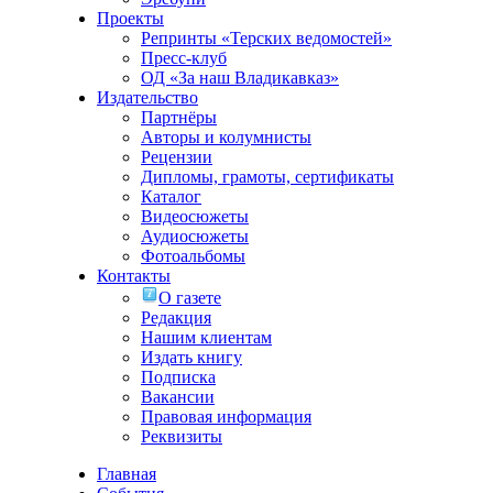
Проекты
Репринты «Терских ведомостей»
Пресс-клуб
ОД «За наш Владикавказ»
Издательство
Партнёры
Авторы и колумнисты
Рецензии
Дипломы, грамоты, сертификаты
Каталог
Видеосюжеты
Аудиосюжеты
Фотоальбомы
Контакты
О газете
Редакция
Нашим клиентам
Издать книгу
Подписка
Вакансии
Правовая информация
Реквизиты
Главная