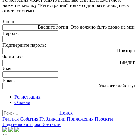
нажмите кнопку "Регистрация" только один раз и дождитесь
ответа системы.
Логин:
Введите логин. Это должно быть слово не мен
Пароль:
Подтвердите пароль:
Повторн
Фамилия:
Введит
Имя:
Email:
Укажите действу
Регистрация
Отмена
Поиск
Главная
События
Публикации
Приложения
Проекты
Издательский дом
Контакты