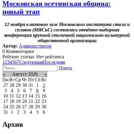
Московская осетинская община:
новый этап
12 ноября в актовом зале Московского института стали и
сплавов (МИСиС) состоялась отчётно-выборная
конференция крупной столичной национально-культурной
общественной организации
Автор:
Администратор
0 Комментарии
Рейтинг статьи: Нет рейтинга
1
2
3
4
5
6
7
Следующая
Последняя
Поиск
«
Август 2026
»
Пн
Вт
Ср
Чт
Пт
Сб
Вс
27
28
29
30
31
1
2
3
4
5
6
7
8
9
10
11
12
13
14
15
16
17
18
19
20
21
22
23
24
25
26
27
28
29
30
31
1
2
3
4
5
6
Архив