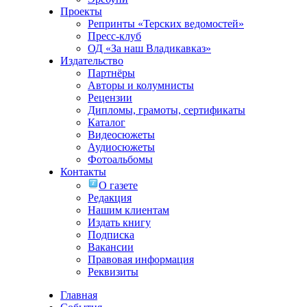
Проекты
Репринты «Терских ведомостей»
Пресс-клуб
ОД «За наш Владикавказ»
Издательство
Партнёры
Авторы и колумнисты
Рецензии
Дипломы, грамоты, сертификаты
Каталог
Видеосюжеты
Аудиосюжеты
Фотоальбомы
Контакты
О газете
Редакция
Нашим клиентам
Издать книгу
Подписка
Вакансии
Правовая информация
Реквизиты
Главная