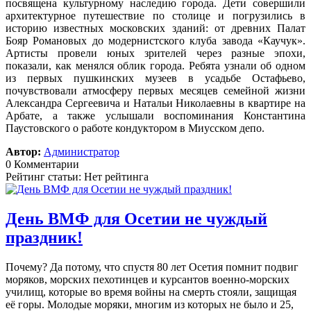
посвящена культурному наследию города. Дети совершили
архитектурное путешествие по столице и погрузились в
историю известных московских зданий: от древних Палат
Бояр Романовых до модернистского клуба завода «Каучук».
Артисты провели юных зрителей через разные эпохи,
показали, как менялся облик города. Ребята узнали об одном
из первых пушкинских музеев в усадьбе Остафьево,
почувствовали атмосферу первых месяцев семейной жизни
Александра Сергеевича и Натальи Николаевны в квартире на
Арбате, а также услышали воспоминания Константина
Паустовского о работе кондуктором в Миусском депо.
Автор:
Администратор
0 Комментарии
Рейтинг статьи: Нет рейтинга
День ВМФ для Осетии не чуждый
праздник!
Почему? Да потому, что спустя 80 лет Осетия помнит подвиг
моряков, морских пехотинцев и курсантов военно-морских
училищ, которые во время войны на смерть стояли, защищая
её горы. Молодые моряки, многим из которых не было и 25,