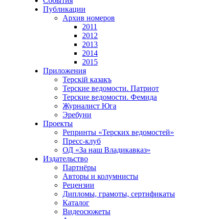
События
Публикации
Архив номеров
2011
2012
2013
2014
2015
Приложения
Терскiй казакъ
Терские ведомости. Патриот
Терские ведомости. Фемида
Журналист Юга
Эребуни
Проекты
Репринты «Терских ведомостей»
Пресс-клуб
ОД «За наш Владикавказ»
Издательство
Партнёры
Авторы и колумнисты
Рецензии
Дипломы, грамоты, сертификаты
Каталог
Видеосюжеты