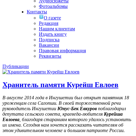
Аудиосюжеты
Фотоальбомы
Контакты
О газете
Редакция
Нашим клиентам
Издать книгу
Подписка
Вакансии
Правовая информация
Реквизиты
Публикации
Хранитель памяти Курейш Евлоев
В августе 2014 года в Ингушетии был открыт памятник 18
уроженцам села Сагопши. В своей торжественной речи
руководитель Ингушетии
Юнус-Бек Евкуров
поблагодарил
депутата сельского совета, краеведа-любителя
Курейша
Евлоева
, благодаря стараниям которого удалось установить
их имена
. Сегодня нам хочется рассказать читателям об
этом удивительном человеке и большом патриоте России.