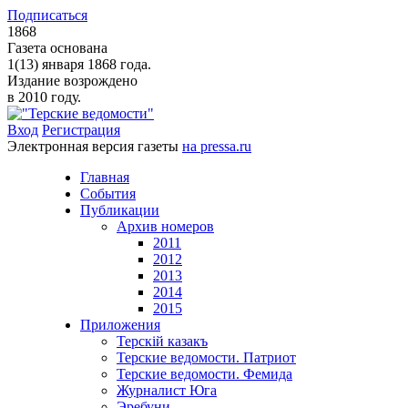
Подписаться
1868
Газета основана
1(13) января 1868 года.
Издание возрождено
в 2010 году.
Вход
Регистрация
Электронная версия газеты
на pressa.ru
Главная
События
Публикации
Архив номеров
2011
2012
2013
2014
2015
Приложения
Терскiй казакъ
Терские ведомости. Патриот
Терские ведомости. Фемида
Журналист Юга
Эребуни