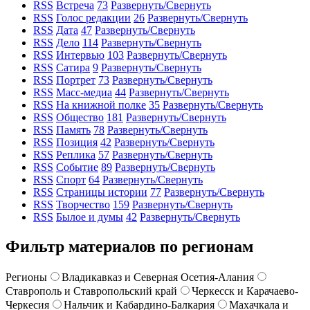
RSS
Встреча
73
Развернуть/Свернуть
RSS
Голос редакции
26
Развернуть/Свернуть
RSS
Дата
47
Развернуть/Свернуть
RSS
Дело
114
Развернуть/Свернуть
RSS
Интервью
103
Развернуть/Свернуть
RSS
Сатира
9
Развернуть/Свернуть
RSS
Портрет
73
Развернуть/Свернуть
RSS
Масс-медиа
44
Развернуть/Свернуть
RSS
На книжной полке
35
Развернуть/Свернуть
RSS
Общество
181
Развернуть/Свернуть
RSS
Память
78
Развернуть/Свернуть
RSS
Позиция
42
Развернуть/Свернуть
RSS
Реплика
57
Развернуть/Свернуть
RSS
Событие
89
Развернуть/Свернуть
RSS
Спорт
64
Развернуть/Свернуть
RSS
Страницы истории
77
Развернуть/Свернуть
RSS
Творчество
159
Развернуть/Свернуть
RSS
Былое и думы
42
Развернуть/Свернуть
Фильтр материалов по регионам
Регионы
Владикавказ и Северная Осетия-Алания
Ставрополь и Ставропольский край
Черкесск и Карачаево-
Черкесия
Нальчик и Кабардино-Балкария
Махачкала и