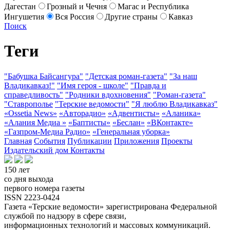
Дагестан
Грозный и Чечня
Магас и Республика
Ингушетия
Вся Россия
Другие страны
Кавказ
Поиск
Теги
"Бабушка Байсангура"
"Детская роман-газета"
"За наш
Владикавказ!"
"Имя героя - школе"
"Правда и
справедливость"
"Родники вдохновения"
"Роман-газета"
"Ставрополье
"Терские ведомости"
"Я люблю Владикавказ"
«Ossetia News»
«Авторадио»
«Адвентисты»
«Аланика»
«Алания Медиа »
«Баптисты»
«Беслан»
«ВКонтакте»
«Газпром-Медиа Радио»
«Генеральная уборка»
Главная
События
Публикации
Приложения
Проекты
Издательский дом
Контакты
150 лет
со дня выхода
первого номера газеты
ISSN 2223-0424
Газета «Терские ведомости» зарегистрирована Федеральной
службой по надзору в сфере связи,
информационных технологий и массовых коммуникаций.