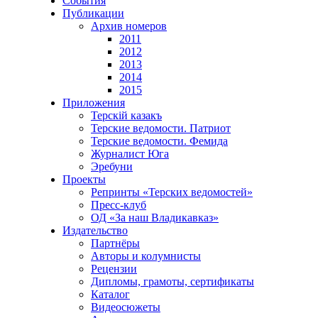
События
Публикации
Архив номеров
2011
2012
2013
2014
2015
Приложения
Терскiй казакъ
Терские ведомости. Патриот
Терские ведомости. Фемида
Журналист Юга
Эребуни
Проекты
Репринты «Терских ведомостей»
Пресс-клуб
ОД «За наш Владикавказ»
Издательство
Партнёры
Авторы и колумнисты
Рецензии
Дипломы, грамоты, сертификаты
Каталог
Видеосюжеты