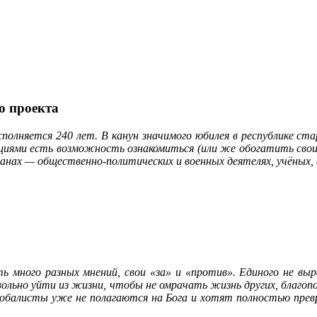
о проекта
полняется 240 лет. В канун значимого юбилея в республике ст
иями есть возможность ознакомиться (или же обогатить свои з
нах — общественно-политических и военных деятелях, учёных, 
 много разных мнений, свои «за» и «против». Единого не выр
ольно уйти из жизни, чтобы не омрачать жизнь других, благопол
Глобалисты уже не полагаются на Бога и хотят полностью прев