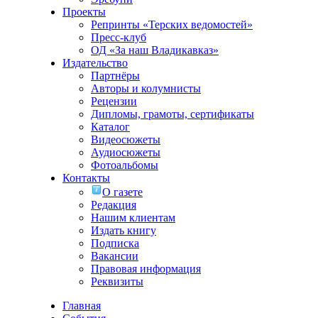
Проекты
Репринты «Терских ведомостей»
Пресс-клуб
ОД «За наш Владикавказ»
Издательство
Партнёры
Авторы и колумнисты
Рецензии
Дипломы, грамоты, сертификаты
Каталог
Видеосюжеты
Аудиосюжеты
Фотоальбомы
Контакты
О газете
Редакция
Нашим клиентам
Издать книгу
Подписка
Вакансии
Правовая информация
Реквизиты
Главная