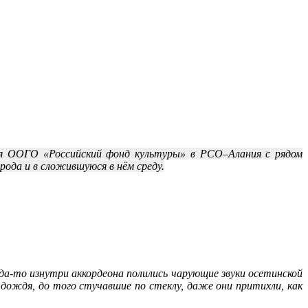
ия ООГО «Российский фонд культуры» в РСО–Алания с рядом
ода и в сложившуюся в нём среду.
уда-то изнутри аккордеона полились чарующие звуки осетинской
и дождя, до того стучавшие по стеклу, даже они притихли, как