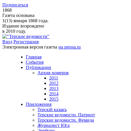
Подписаться
1868
Газета основана
1(13) января 1868 года.
Издание возрождено
в 2010 году.
Вход
Регистрация
Электронная версия газеты
на pressa.ru
Главная
События
Публикации
Архив номеров
2011
2012
2013
2014
2015
Приложения
Терскiй казакъ
Терские ведомости. Патриот
Терские ведомости. Фемида
Журналист Юга
Эребуни