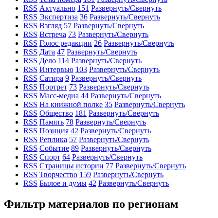
RSS
Актуально
151
Развернуть/Свернуть
RSS
Экспертиза
36
Развернуть/Свернуть
RSS
Взгляд
57
Развернуть/Свернуть
RSS
Встреча
73
Развернуть/Свернуть
RSS
Голос редакции
26
Развернуть/Свернуть
RSS
Дата
47
Развернуть/Свернуть
RSS
Дело
114
Развернуть/Свернуть
RSS
Интервью
103
Развернуть/Свернуть
RSS
Сатира
9
Развернуть/Свернуть
RSS
Портрет
73
Развернуть/Свернуть
RSS
Масс-медиа
44
Развернуть/Свернуть
RSS
На книжной полке
35
Развернуть/Свернуть
RSS
Общество
181
Развернуть/Свернуть
RSS
Память
78
Развернуть/Свернуть
RSS
Позиция
42
Развернуть/Свернуть
RSS
Реплика
57
Развернуть/Свернуть
RSS
Событие
89
Развернуть/Свернуть
RSS
Спорт
64
Развернуть/Свернуть
RSS
Страницы истории
77
Развернуть/Свернуть
RSS
Творчество
159
Развернуть/Свернуть
RSS
Былое и думы
42
Развернуть/Свернуть
Фильтр материалов по регионам