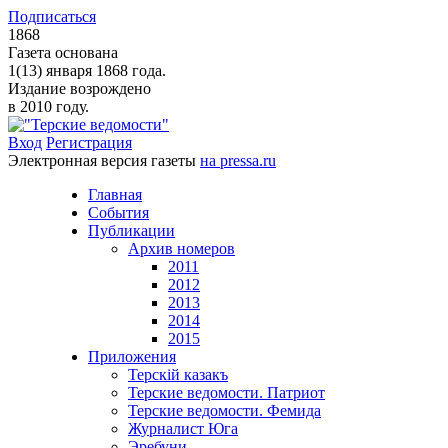
Подписаться
1868
Газета основана
1(13) января 1868 года.
Издание возрождено
в 2010 году.
Вход
Регистрация
Электронная версия газеты
на pressa.ru
Главная
События
Публикации
Архив номеров
2011
2012
2013
2014
2015
Приложения
Терскiй казакъ
Терские ведомости. Патриот
Терские ведомости. Фемида
Журналист Юга
Эребуни