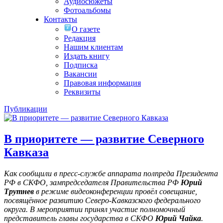
Аудиосюжеты
Фотоальбомы
Контакты
О газете
Редакция
Нашим клиентам
Издать книгу
Подписка
Вакансии
Правовая информация
Реквизиты
Публикации
В приоритете — развитие Северного
Кавказа
Как сообщили в пресс-службе аппарата полпреда Президента
РФ в СКФО, з
ампредседателя Правительства РФ
Юрий
Трутнев
в режиме видеоконференции пров
ё
л совещание,
посвящ
ё
нное развитию Северо-Кавказского федерального
округа. В мероприятии принял участие полномочный
представитель главы государства в СКФО
Юрий Чайка
.