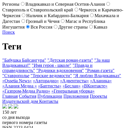
Регионы
Владикавказ и Северная Осетия-Алания
Ставрополь и Ставропольский край
Черкесск и Карачаево-
Черкесия
Нальчик и Кабардино-Балкария
Махачкала и
Дагестан
Грозный и Чечня
Магас и Республика
Ингушетия
Вся Россия
Другие страны
Кавказ
Поиск
Теги
"Бабушка Байсангура"
"Детская роман-газета"
"За наш
Владикавказ!"
"Имя героя - школе"
"Правда и
справедливость"
"Родники вдохновения"
"Роман-газета"
"Ставрополье
"Терские ведомости"
"Я люблю Владикавказ"
«Ossetia News»
«Авторадио»
«Адвентисты»
«Аланика»
«Алания Медиа »
«Баптисты»
«Беслан»
«ВКонтакте»
«Газпром-Медиа Радио»
«Генеральная уборка»
Главная
События
Публикации
Приложения
Проекты
Издательский дом
Контакты
150 лет
со дня выхода
первого номера газеты
ISSN 2223-0424