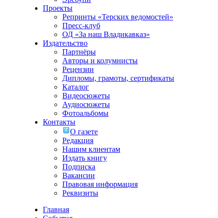
Проекты
Репринты «Терских ведомостей»
Пресс-клуб
ОД «За наш Владикавказ»
Издательство
Партнёры
Авторы и колумнисты
Рецензии
Дипломы, грамоты, сертификаты
Каталог
Видеосюжеты
Аудиосюжеты
Фотоальбомы
Контакты
О газете
Редакция
Нашим клиентам
Издать книгу
Подписка
Вакансии
Правовая информация
Реквизиты
Главная