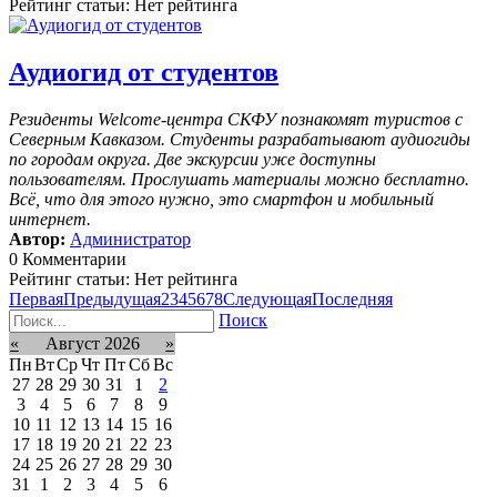
Рейтинг статьи: Нет рейтинга
Аудиогид от студентов
Резиденты Welcome-центра СКФУ познакомят туристов с
Северным Кавказом. Студенты разрабатывают аудиогиды
по городам округа. Две экскурсии уже доступны
пользователям. Прослушать материалы можно бесплатно.
Всё, что для этого нужно, это смартфон и мобильный
интернет.
Автор:
Администратор
0 Комментарии
Рейтинг статьи: Нет рейтинга
Первая
Предыдущая
2
3
4
5
6
7
8
Следующая
Последняя
Поиск
«
Август 2026
»
Пн
Вт
Ср
Чт
Пт
Сб
Вс
27
28
29
30
31
1
2
3
4
5
6
7
8
9
10
11
12
13
14
15
16
17
18
19
20
21
22
23
24
25
26
27
28
29
30
31
1
2
3
4
5
6