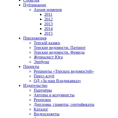
События
Публикации
Архив номеров
2011
2012
2013
2014
2015
Приложения
Терскiй казакъ
Терские ведомости. Патриот
Терские ведомости. Фемида
Журналист Юга
Эребуни
Проекты
Репринты «Терских ведомостей»
Пресс-клуб
ОД «За наш Владикавказ»
Издательство
Партнёры
Авторы и колумнисты
Рецензии
Дипломы, грамоты, сертификаты
Каталог
Видеосюжеты