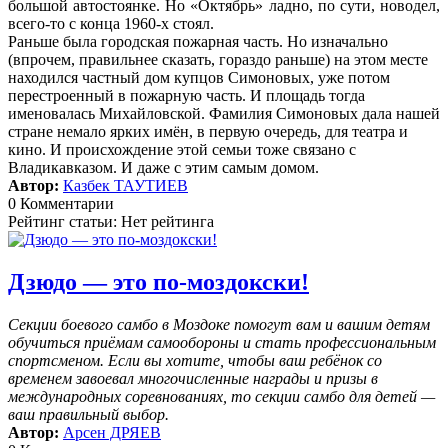
большой автостоянке. Но «Октябрь» ладно, по сути, новодел,
всего-то с конца 1960-х стоял.
Раньше была городская пожарная часть. Но изначально
(впрочем, правильнее сказать, гораздо раньше) на этом месте
находился частный дом купцов Симоновых, уже потом
перестроенный в пожарную часть. И площадь тогда
именовалась Михайловской. Фамилия Симоновых дала нашей
стране немало ярких имён, в первую очередь, для театра и
кино. И происхождение этой семьи тоже связано с
Владикавказом. И даже с этим самым домом.
Автор:
Казбек ТАУТИЕВ
0 Комментарии
Рейтинг статьи: Нет рейтинга
Дзюдо — это по-моздокски!
Секции боевого самбо в Моздоке помогут вам и вашим детям
обучиться приёмам самообороны и стать профессиональным
спортсменом. Если вы хотите, чтобы ваш ребёнок со
временем завоевал многочисленные награды и призы в
международных соревнованиях, то секции самбо для детей —
ваш правильный выбор.
Автор:
Арсен ДРЯЕВ