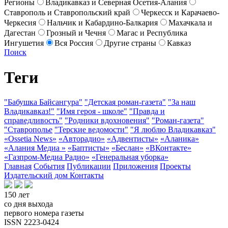
Регионы
Владикавказ и Северная Осетия-Алания
Ставрополь и Ставропольский край
Черкесск и Карачаево-
Черкесия
Нальчик и Кабардино-Балкария
Махачкала и
Дагестан
Грозный и Чечня
Магас и Республика
Ингушетия
Вся Россия
Другие страны
Кавказ
Поиск
Теги
"Бабушка Байсангура"
"Детская роман-газета"
"За наш
Владикавказ!"
"Имя героя - школе"
"Правда и
справедливость"
"Родники вдохновения"
"Роман-газета"
"Ставрополье
"Терские ведомости"
"Я люблю Владикавказ"
«Ossetia News»
«Авторадио»
«Адвентисты»
«Аланика»
«Алания Медиа »
«Баптисты»
«Беслан»
«ВКонтакте»
«Газпром-Медиа Радио»
«Генеральная уборка»
Главная
События
Публикации
Приложения
Проекты
Издательский дом
Контакты
150 лет
со дня выхода
первого номера газеты
ISSN 2223-0424