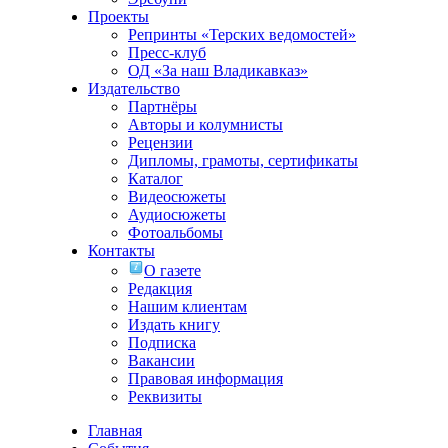
Проекты
Репринты «Терских ведомостей»
Пресс-клуб
ОД «За наш Владикавказ»
Издательство
Партнёры
Авторы и колумнисты
Рецензии
Дипломы, грамоты, сертификаты
Каталог
Видеосюжеты
Аудиосюжеты
Фотоальбомы
Контакты
О газете
Редакция
Нашим клиентам
Издать книгу
Подписка
Вакансии
Правовая информация
Реквизиты
Главная