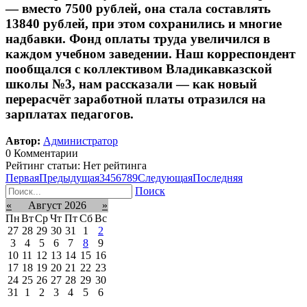
— вместо 7500 рублей, она стала составлять
13840 рублей, при этом сохранились и многие
надбавки. Фонд оплаты труда увеличился в
каждом учебном заведении. Наш корреспондент
пообщался с коллективом Владикавказской
школы №3, нам рассказали — как новый
перерасчёт заработной платы отразился на
зарплатах педагогов.
Автор:
Администратор
0 Комментарии
Рейтинг статьи: Нет рейтинга
Первая
Предыдущая
3
4
5
6
7
8
9
Следующая
Последняя
Поиск
«
Август 2026
»
Пн
Вт
Ср
Чт
Пт
Сб
Вс
27
28
29
30
31
1
2
3
4
5
6
7
8
9
10
11
12
13
14
15
16
17
18
19
20
21
22
23
24
25
26
27
28
29
30
31
1
2
3
4
5
6