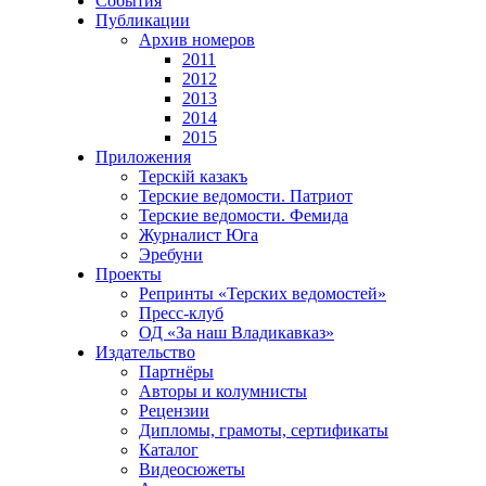
События
Публикации
Архив номеров
2011
2012
2013
2014
2015
Приложения
Терскiй казакъ
Терские ведомости. Патриот
Терские ведомости. Фемида
Журналист Юга
Эребуни
Проекты
Репринты «Терских ведомостей»
Пресс-клуб
ОД «За наш Владикавказ»
Издательство
Партнёры
Авторы и колумнисты
Рецензии
Дипломы, грамоты, сертификаты
Каталог
Видеосюжеты