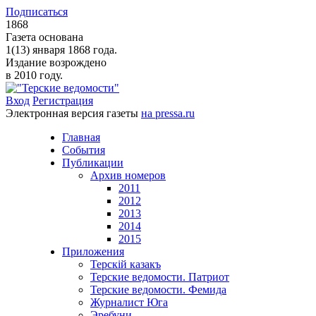
Подписаться
1868
Газета основана
1(13) января 1868 года.
Издание возрождено
в 2010 году.
Вход
Регистрация
Электронная версия газеты
на pressa.ru
Главная
События
Публикации
Архив номеров
2011
2012
2013
2014
2015
Приложения
Терскiй казакъ
Терские ведомости. Патриот
Терские ведомости. Фемида
Журналист Юга
Эребуни