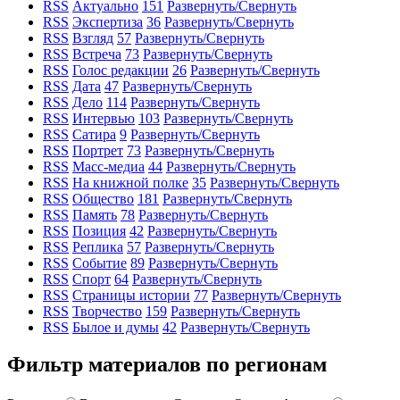
RSS
Актуально
151
Развернуть/Свернуть
RSS
Экспертиза
36
Развернуть/Свернуть
RSS
Взгляд
57
Развернуть/Свернуть
RSS
Встреча
73
Развернуть/Свернуть
RSS
Голос редакции
26
Развернуть/Свернуть
RSS
Дата
47
Развернуть/Свернуть
RSS
Дело
114
Развернуть/Свернуть
RSS
Интервью
103
Развернуть/Свернуть
RSS
Сатира
9
Развернуть/Свернуть
RSS
Портрет
73
Развернуть/Свернуть
RSS
Масс-медиа
44
Развернуть/Свернуть
RSS
На книжной полке
35
Развернуть/Свернуть
RSS
Общество
181
Развернуть/Свернуть
RSS
Память
78
Развернуть/Свернуть
RSS
Позиция
42
Развернуть/Свернуть
RSS
Реплика
57
Развернуть/Свернуть
RSS
Событие
89
Развернуть/Свернуть
RSS
Спорт
64
Развернуть/Свернуть
RSS
Страницы истории
77
Развернуть/Свернуть
RSS
Творчество
159
Развернуть/Свернуть
RSS
Былое и думы
42
Развернуть/Свернуть
Фильтр материалов по регионам