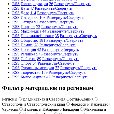
RSS
Голос редакции
26
Развернуть/Свернуть
RSS
Дата
47
Развернуть/Свернуть
RSS
Дело
114
Развернуть/Свернуть
RSS
Интервью
103
Развернуть/Свернуть
RSS
Сатира
9
Развернуть/Свернуть
RSS
Портрет
73
Развернуть/Свернуть
RSS
Масс-медиа
44
Развернуть/Свернуть
RSS
На книжной полке
35
Развернуть/Свернуть
RSS
Общество
181
Развернуть/Свернуть
RSS
Память
78
Развернуть/Свернуть
RSS
Позиция
42
Развернуть/Свернуть
RSS
Реплика
57
Развернуть/Свернуть
RSS
Событие
89
Развернуть/Свернуть
RSS
Спорт
64
Развернуть/Свернуть
RSS
Страницы истории
77
Развернуть/Свернуть
RSS
Творчество
159
Развернуть/Свернуть
RSS
Былое и думы
42
Развернуть/Свернуть
Фильтр материалов по регионам
Регионы
Владикавказ и Северная Осетия-Алания
Ставрополь и Ставропольский край
Черкесск и Карачаево-
Черкесия
Нальчик и Кабардино-Балкария
Махачкала и