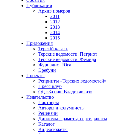
События
Публикации
Архив номеров
2011
2012
2013
2014
2015
Приложения
Терскiй казакъ
Терские ведомости. Патриот
Терские ведомости. Фемида
Журналист Юга
Эребуни
Проекты
Репринты «Терских ведомостей»
Пресс-клуб
ОД «За наш Владикавказ»
Издательство
Партнёры
Авторы и колумнисты
Рецензии
Дипломы, грамоты, сертификаты
Каталог
Видеосюжеты