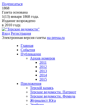
Подписаться
1868
Газета основана
1(13) января 1868 года.
Издание возрождено
в 2010 году.
Вход
Регистрация
Электронная версия газеты
на pressa.ru
Главная
События
Публикации
Архив номеров
2011
2012
2013
2014
2015
Приложения
Терскiй казакъ
Терские ведомости. Патриот
Терские ведомости. Фемида
Журналист Юга
Эребуни