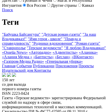
Дагестан
Грозный и Чечня
Магас и Республика
Ингушетия
Вся Россия
Другие страны
Кавказ
Поиск
Теги
"Бабушка Байсангура"
"Детская роман-газета"
"За наш
Владикавказ!"
"Имя героя - школе"
"Правда и
справедливость"
"Родники вдохновения"
"Роман-газета"
"Ставрополье
"Терские ведомости"
"Я люблю Владикавказ"
«Ossetia News»
«Авторадио»
«Адвентисты»
«Аланика»
«Алания Медиа »
«Баптисты»
«Беслан»
«ВКонтакте»
«Газпром-Медиа Радио»
«Генеральная уборка»
Главная
События
Публикации
Приложения
Проекты
Издательский дом
Контакты
150 лет
со дня выхода
первого номера газеты
ISSN 2223-0424
Газета «Терские ведомости» зарегистрирована Федеральной
службой по надзору в сфере связи,
информационных технологий и массовых коммуникаций.
Свидетельство ПИ № ФС77-42595 от 09.11.2010 г.