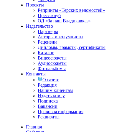
Проекты
Репринты «Терских ведомостей»
Пресс-клуб
ОД «За наш Владикавказ»
Издательство
Партнёры
Авторы и колумнисты
Рецензии
Дипломы, грамоты, сертификаты
Каталог
Видеосюжеты
Аудиосюжеты
Фотоальбомы
Контакты
О газете
Редакция
Нашим клиентам
Издать книгу
Подписка
Вакансии
Правовая информация
Реквизиты
Главная