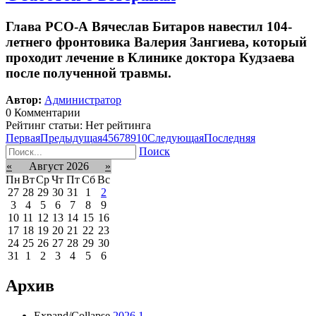
Глава РСО-А Вячеслав Битаров навестил 104-
летнего фронтовика Валерия Зангиева, который
проходит лечение в Клинике доктора Кудзаева
после полученной травмы.
Автор:
Администратор
0 Комментарии
Рейтинг статьи: Нет рейтинга
Первая
Предыдущая
4
5
6
7
8
9
10
Следующая
Последняя
Поиск
«
Август 2026
»
Пн
Вт
Ср
Чт
Пт
Сб
Вс
27
28
29
30
31
1
2
3
4
5
6
7
8
9
10
11
12
13
14
15
16
17
18
19
20
21
22
23
24
25
26
27
28
29
30
31
1
2
3
4
5
6
Архив
Expand/Collapse
2026
1