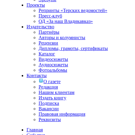
Проекты
Репринты «Терских ведомостей»
Пресс-клуб
ОД «За наш Владикавказ»
Издательство
Партнёры
Авторы и колумнисты
Рецензии
Дипломы, грамоты, сертификаты
Каталог
Видеосюжеты
Аудиосюжеты
Фотоальбомы
Контакты
О газете
Редакция
Нашим клиентам
Издать книгу
Подписка
Вакансии
Правовая информация
Реквизиты
Главная