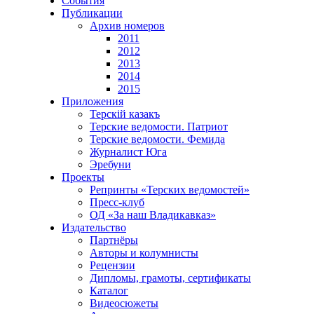
События
Публикации
Архив номеров
2011
2012
2013
2014
2015
Приложения
Терскiй казакъ
Терские ведомости. Патриот
Терские ведомости. Фемида
Журналист Юга
Эребуни
Проекты
Репринты «Терских ведомостей»
Пресс-клуб
ОД «За наш Владикавказ»
Издательство
Партнёры
Авторы и колумнисты
Рецензии
Дипломы, грамоты, сертификаты
Каталог
Видеосюжеты