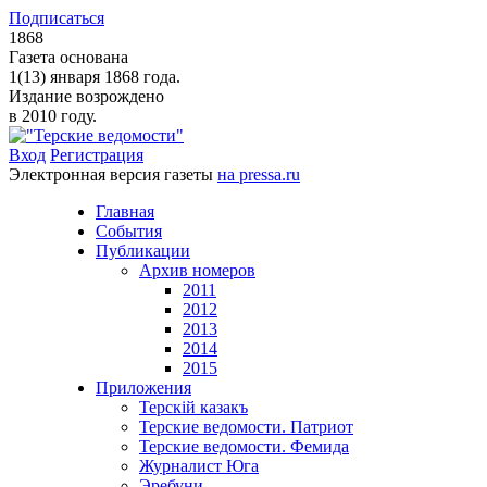
Подписаться
1868
Газета основана
1(13) января 1868 года.
Издание возрождено
в 2010 году.
Вход
Регистрация
Электронная версия газеты
на pressa.ru
Главная
События
Публикации
Архив номеров
2011
2012
2013
2014
2015
Приложения
Терскiй казакъ
Терские ведомости. Патриот
Терские ведомости. Фемида
Журналист Юга
Эребуни