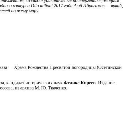
нтеллектом, создают удивительные по энергетике, эмоциям
ого конкурса Otto milioni 2017 года Аюб Ибрагимов — яркий,
елей по всему миру.
авказа — Храма Рождества Пресвятой Богородицы (Осетинской
за, кандидат исторических наук
Феликс Киреев
. Издание
осеева, из архива М. Ю. Ткаченко.