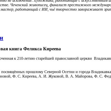
тво не исключение. Художники, работающие с искусственным и
сстве. Чеченский живописец, финалист престижного международн
й мастер, работающий с ИИ, чьё творчество завораживает зрит
ви
овая книга Феликса Киреева
иуроченная к 210-летию старейшей православной церкви Владик
г, посвящённых прошлому Северной Осетии и города Владикавка
овой, Ф. С. Киреева, А. И. Жуковой, В. А. Майорова, Ф. С. Фед