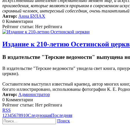
Искусственный интеллект стремительно меняет мир, и искусс
произведения, которые являются прорывом в современном иску
скромный человек, интересный собеседник, очень талантливы
Автор:
Анна БУЛАХ
0 Комментарии
Рейтинг статьи: Нет рейтинга
Издание к 210-летию Осетинской церк
В издательстве "Терские ведомости" выпущена н
В издательстве "Терские ведомости" увидела свет книга, пр
церкви).
Составителем выступил известный краевед, автор многих кни
богато иллюстрировано, использованы фотографии К. Е. Родион
Автор:
Администратор
0 Комментарии
Рейтинг статьи: Нет рейтинга
RSS
1
2
3
4
5
6
7
8
9
10
Следующая
Последняя
Поиск