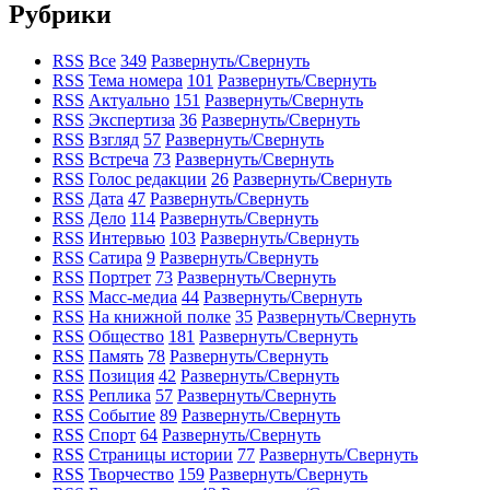
Рубрики
RSS
Все
349
Развернуть/Свернуть
RSS
Тема номера
101
Развернуть/Свернуть
RSS
Актуально
151
Развернуть/Свернуть
RSS
Экспертиза
36
Развернуть/Свернуть
RSS
Взгляд
57
Развернуть/Свернуть
RSS
Встреча
73
Развернуть/Свернуть
RSS
Голос редакции
26
Развернуть/Свернуть
RSS
Дата
47
Развернуть/Свернуть
RSS
Дело
114
Развернуть/Свернуть
RSS
Интервью
103
Развернуть/Свернуть
RSS
Сатира
9
Развернуть/Свернуть
RSS
Портрет
73
Развернуть/Свернуть
RSS
Масс-медиа
44
Развернуть/Свернуть
RSS
На книжной полке
35
Развернуть/Свернуть
RSS
Общество
181
Развернуть/Свернуть
RSS
Память
78
Развернуть/Свернуть
RSS
Позиция
42
Развернуть/Свернуть
RSS
Реплика
57
Развернуть/Свернуть
RSS
Событие
89
Развернуть/Свернуть
RSS
Спорт
64
Развернуть/Свернуть
RSS
Страницы истории
77
Развернуть/Свернуть
RSS
Творчество
159
Развернуть/Свернуть