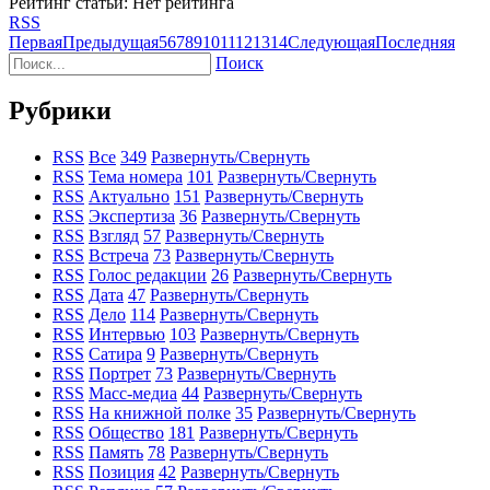
Рейтинг статьи: Нет рейтинга
RSS
Первая
Предыдущая
5
6
7
8
9
10
11
12
13
14
Следующая
Последняя
Поиск
Рубрики
RSS
Все
349
Развернуть/Свернуть
RSS
Тема номера
101
Развернуть/Свернуть
RSS
Актуально
151
Развернуть/Свернуть
RSS
Экспертиза
36
Развернуть/Свернуть
RSS
Взгляд
57
Развернуть/Свернуть
RSS
Встреча
73
Развернуть/Свернуть
RSS
Голос редакции
26
Развернуть/Свернуть
RSS
Дата
47
Развернуть/Свернуть
RSS
Дело
114
Развернуть/Свернуть
RSS
Интервью
103
Развернуть/Свернуть
RSS
Сатира
9
Развернуть/Свернуть
RSS
Портрет
73
Развернуть/Свернуть
RSS
Масс-медиа
44
Развернуть/Свернуть
RSS
На книжной полке
35
Развернуть/Свернуть
RSS
Общество
181
Развернуть/Свернуть
RSS
Память
78
Развернуть/Свернуть
RSS
Позиция
42
Развернуть/Свернуть