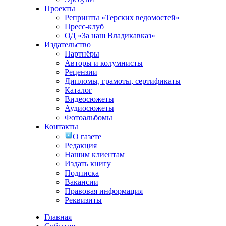
Проекты
Репринты «Терских ведомостей»
Пресс-клуб
ОД «За наш Владикавказ»
Издательство
Партнёры
Авторы и колумнисты
Рецензии
Дипломы, грамоты, сертификаты
Каталог
Видеосюжеты
Аудиосюжеты
Фотоальбомы
Контакты
О газете
Редакция
Нашим клиентам
Издать книгу
Подписка
Вакансии
Правовая информация
Реквизиты
Главная