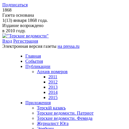
Подписаться
1868
Газета основана
1(13) января 1868 года.
Издание возрождено
в 2010 году.
Вход
Регистрация
Электронная версия газеты
на pressa.ru
Главная
События
Публикации
Архив номеров
2011
2012
2013
2014
2015
Приложения
Терскiй казакъ
Терские ведомости. Патриот
Терские ведомости. Фемида
Журналист Юга
Эребуни