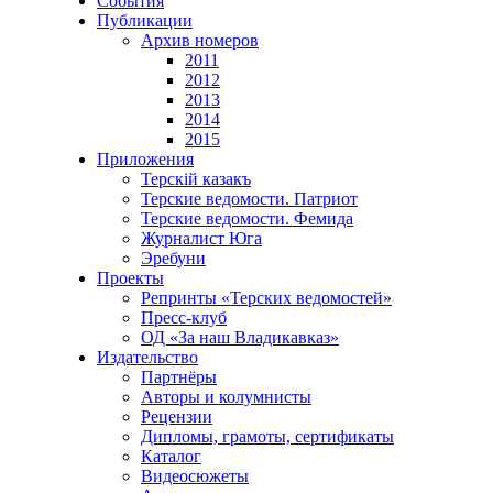
События
Публикации
Архив номеров
2011
2012
2013
2014
2015
Приложения
Терскiй казакъ
Терские ведомости. Патриот
Терские ведомости. Фемида
Журналист Юга
Эребуни
Проекты
Репринты «Терских ведомостей»
Пресс-клуб
ОД «За наш Владикавказ»
Издательство
Партнёры
Авторы и колумнисты
Рецензии
Дипломы, грамоты, сертификаты
Каталог
Видеосюжеты