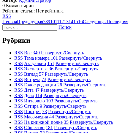
Автор:
Администратор
0 Комментарии
Рейтинг статьи: Нет рейтинга
RSS
Первая
Предыдущая
7
8
9
10
11
12
13
14
15
16
Следующая
Последняя
Поиск
Рубрики
RSS
Все
349
Развернуть/Свернуть
RSS
Тема номера
101
Развернуть/Свернуть
RSS
Актуально
151
Развернуть/Свернуть
RSS
Экспертиза
36
Развернуть/Свернуть
RSS
Взгляд
57
Развернуть/Свернуть
RSS
Встреча
73
Развернуть/Свернуть
RSS
Голос редакции
26
Развернуть/Свернуть
RSS
Дата
47
Развернуть/Свернуть
RSS
Дело
114
Развернуть/Свернуть
RSS
Интервью
103
Развернуть/Свернуть
RSS
Сатира
9
Развернуть/Свернуть
RSS
Портрет
73
Развернуть/Свернуть
RSS
Масс-медиа
44
Развернуть/Свернуть
RSS
На книжной полке
35
Развернуть/Свернуть
RSS
Общество
181
Развернуть/Свернуть
RSS
Память
78
Развернуть/Свернуть