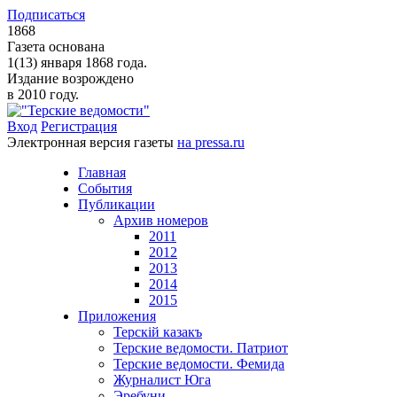
Подписаться
1868
Газета основана
1(13) января 1868 года.
Издание возрождено
в 2010 году.
Вход
Регистрация
Электронная версия газеты
на pressa.ru
Главная
События
Публикации
Архив номеров
2011
2012
2013
2014
2015
Приложения
Терскiй казакъ
Терские ведомости. Патриот
Терские ведомости. Фемида
Журналист Юга
Эребуни