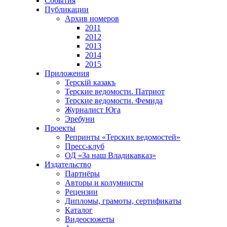
События
Публикации
Архив номеров
2011
2012
2013
2014
2015
Приложения
Терскiй казакъ
Терские ведомости. Патриот
Терские ведомости. Фемида
Журналист Юга
Эребуни
Проекты
Репринты «Терских ведомостей»
Пресс-клуб
ОД «За наш Владикавказ»
Издательство
Партнёры
Авторы и колумнисты
Рецензии
Дипломы, грамоты, сертификаты
Каталог
Видеосюжеты