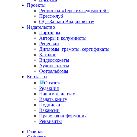
Проекты
Репринты «Терских ведомостей»
Пресс-клуб
ОД «За наш Владикавказ»
Издательство
Партнёры
Авторы и колумнисты
Рецензии
Дипломы, грамоты, сертификаты
Каталог
Видеосюжеты
Аудиосюжеты
Фотоальбомы
Контакты
О газете
Редакция
Нашим клиентам
Издать книгу
Подписка
Вакансии
Правовая информация
Реквизиты
Главная