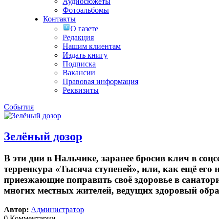
Аудиосюжеты
Фотоальбомы
Контакты
О газете
Редакция
Нашим клиентам
Издать книгу
Подписка
Вакансии
Правовая информация
Реквизиты
События
Зелёный дозор
В эти дни в Нальчике, заранее бросив клич в со
терренкура «Тысяча ступеней», или, как ещё его 
приезжающие поправить своё здоровье в санатори
многих местных жителей, ведущих здоровый обра
Автор:
Администратор
0 Комментарии