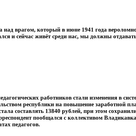
а над врагом, который в июне 1941 года вероломн
тался и сейчас живёт среди нас, мы должны отдават
педагогических работников стали изменения в сис
ьством республики на повышение заработной плат
стала составлять 13840 рублей, при этом сохрани
орреспондент пообщался с коллективом Владикавк
атах педагогов.