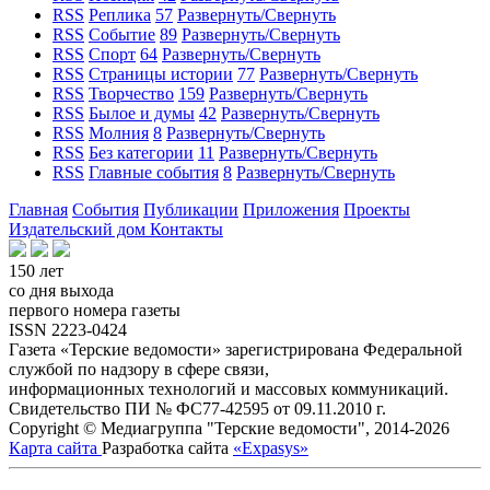
RSS
Реплика
57
Развернуть/Свернуть
RSS
Событие
89
Развернуть/Свернуть
RSS
Спорт
64
Развернуть/Свернуть
RSS
Страницы истории
77
Развернуть/Свернуть
RSS
Творчество
159
Развернуть/Свернуть
RSS
Былое и думы
42
Развернуть/Свернуть
RSS
Молния
8
Развернуть/Свернуть
RSS
Без категории
11
Развернуть/Свернуть
RSS
Главные события
8
Развернуть/Свернуть
Главная
События
Публикации
Приложения
Проекты
Издательский дом
Контакты
150 лет
со дня выхода
первого номера газеты
ISSN 2223-0424
Газета «Терские ведомости» зарегистрирована Федеральной
службой по надзору в сфере связи,
информационных технологий и массовых коммуникаций.
Свидетельство ПИ № ФС77-42595 от 09.11.2010 г.
Copyright © Медиагруппа "Терские ведомости", 2014-2026
Карта сайта
Разработка сайта
«Expasys»