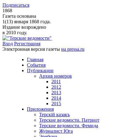
Подписаться
1868
Газета основана
1(13) января 1868 года.
Издание возрождено
в 2010 году.
Вход
Регистрация
Электронная версия газеты
на pressa.ru
Главная
События
Публикации
Архив номеров
2011
2012
2013
2014
2015
Приложения
Терскiй казакъ
Терские ведомости. Патриот
Терские ведомости. Фемида
Журналист Юга
Эребуни