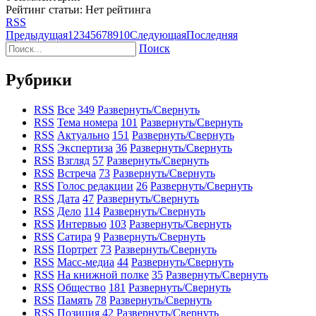
Рейтинг статьи: Нет рейтинга
RSS
Предыдущая
1
2
3
4
5
6
7
8
9
10
Следующая
Последняя
Поиск
Рубрики
RSS
Все
349
Развернуть/Свернуть
RSS
Тема номера
101
Развернуть/Свернуть
RSS
Актуально
151
Развернуть/Свернуть
RSS
Экспертиза
36
Развернуть/Свернуть
RSS
Взгляд
57
Развернуть/Свернуть
RSS
Встреча
73
Развернуть/Свернуть
RSS
Голос редакции
26
Развернуть/Свернуть
RSS
Дата
47
Развернуть/Свернуть
RSS
Дело
114
Развернуть/Свернуть
RSS
Интервью
103
Развернуть/Свернуть
RSS
Сатира
9
Развернуть/Свернуть
RSS
Портрет
73
Развернуть/Свернуть
RSS
Масс-медиа
44
Развернуть/Свернуть
RSS
На книжной полке
35
Развернуть/Свернуть
RSS
Общество
181
Развернуть/Свернуть
RSS
Память
78
Развернуть/Свернуть
RSS
Позиция
42
Развернуть/Свернуть