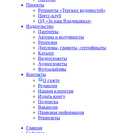
Проекты
Репринты «Терских ведомостей»
Пресс-клуб
ОД «За наш Владикавказ»
Издательство
Партнёры
Авторы и колумнисты
Рецензии
Дипломы, грамоты, сертификаты
Каталог
Видеосюжеты
Аудиосюжеты
Фотоальбомы
Контакты
О газете
Редакция
Нашим клиентам
Издать книгу
Подписка
Вакансии
Правовая информация
Реквизиты
Главная