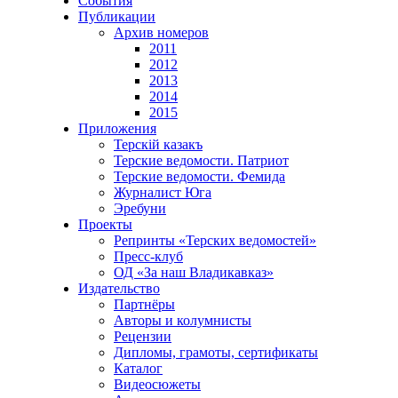
События
Публикации
Архив номеров
2011
2012
2013
2014
2015
Приложения
Терскiй казакъ
Терские ведомости. Патриот
Терские ведомости. Фемида
Журналист Юга
Эребуни
Проекты
Репринты «Терских ведомостей»
Пресс-клуб
ОД «За наш Владикавказ»
Издательство
Партнёры
Авторы и колумнисты
Рецензии
Дипломы, грамоты, сертификаты
Каталог
Видеосюжеты