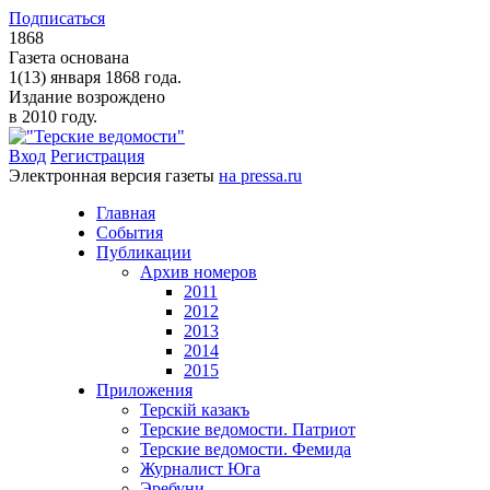
Подписаться
1868
Газета основана
1(13) января 1868 года.
Издание возрождено
в 2010 году.
Вход
Регистрация
Электронная версия газеты
на pressa.ru
Главная
События
Публикации
Архив номеров
2011
2012
2013
2014
2015
Приложения
Терскiй казакъ
Терские ведомости. Патриот
Терские ведомости. Фемида
Журналист Юга
Эребуни