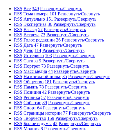
RSS
Все
349
Развернуть/Свернуть
RSS
Тема номера
101
Развернуть/Свернуть
RSS
Актуально
151
Развернуть/Свернуть
RSS
Экспертиза
36
Развернуть/Свернуть
RSS
Взгляд
57
Развернуть/Свернуть
RSS
Встреча
73
Развернуть/Свернуть
RSS
Голос редакции
26
Развернуть/Свернуть
RSS
Дата
47
Развернуть/Свернуть
RSS
Дело
114
Развернуть/Свернуть
RSS
Интервью
103
Развернуть/Свернуть
RSS
Сатира
9
Развернуть/Свернуть
RSS
Портрет
73
Развернуть/Свернуть
RSS
Масс-медиа
44
Развернуть/Свернуть
RSS
На книжной полке
35
Развернуть/Свернуть
RSS
Общество
181
Развернуть/Свернуть
RSS
Память
78
Развернуть/Свернуть
RSS
Позиция
42
Развернуть/Свернуть
RSS
Реплика
57
Развернуть/Свернуть
RSS
Событие
89
Развернуть/Свернуть
RSS
Спорт
64
Развернуть/Свернуть
RSS
Страницы истории
77
Развернуть/Свернуть
RSS
Творчество
159
Развернуть/Свернуть
RSS
Былое и думы
42
Развернуть/Свернуть
RSS
Молния
8
Развернуть/Свернуть