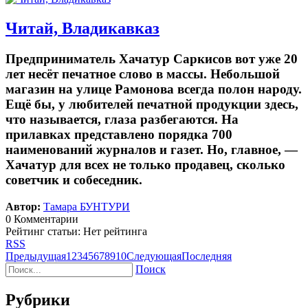
Читай, Владикавказ
Предприниматель Хачатур Саркисов вот уже 20
лет несёт печатное слово в массы. Небольшой
магазин на улице Рамонова всегда полон народу.
Ещё бы, у любителей печатной продукции здесь,
что называется, глаза разбегаются. На
прилавках представлено порядка 700
наименований журналов и газет. Но, главное, —
Хачатур для всех не только продавец, сколько
советчик и собеседник.
Автор:
Тамара БУНТУРИ
0 Комментарии
Рейтинг статьи: Нет рейтинга
RSS
Предыдущая
1
2
3
4
5
6
7
8
9
10
Следующая
Последняя
Поиск
Рубрики