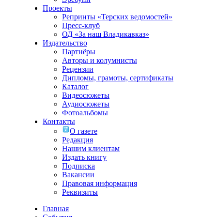
Проекты
Репринты «Терских ведомостей»
Пресс-клуб
ОД «За наш Владикавказ»
Издательство
Партнёры
Авторы и колумнисты
Рецензии
Дипломы, грамоты, сертификаты
Каталог
Видеосюжеты
Аудиосюжеты
Фотоальбомы
Контакты
О газете
Редакция
Нашим клиентам
Издать книгу
Подписка
Вакансии
Правовая информация
Реквизиты
Главная