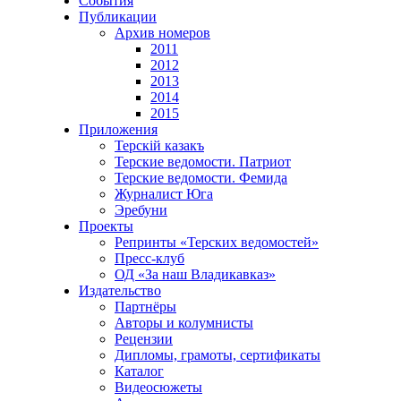
События
Публикации
Архив номеров
2011
2012
2013
2014
2015
Приложения
Терскiй казакъ
Терские ведомости. Патриот
Терские ведомости. Фемида
Журналист Юга
Эребуни
Проекты
Репринты «Терских ведомостей»
Пресс-клуб
ОД «За наш Владикавказ»
Издательство
Партнёры
Авторы и колумнисты
Рецензии
Дипломы, грамоты, сертификаты
Каталог
Видеосюжеты