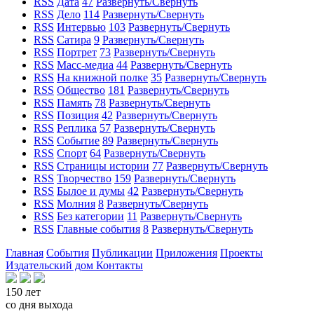
RSS
Дата
47
Развернуть/Свернуть
RSS
Дело
114
Развернуть/Свернуть
RSS
Интервью
103
Развернуть/Свернуть
RSS
Сатира
9
Развернуть/Свернуть
RSS
Портрет
73
Развернуть/Свернуть
RSS
Масс-медиа
44
Развернуть/Свернуть
RSS
На книжной полке
35
Развернуть/Свернуть
RSS
Общество
181
Развернуть/Свернуть
RSS
Память
78
Развернуть/Свернуть
RSS
Позиция
42
Развернуть/Свернуть
RSS
Реплика
57
Развернуть/Свернуть
RSS
Событие
89
Развернуть/Свернуть
RSS
Спорт
64
Развернуть/Свернуть
RSS
Страницы истории
77
Развернуть/Свернуть
RSS
Творчество
159
Развернуть/Свернуть
RSS
Былое и думы
42
Развернуть/Свернуть
RSS
Молния
8
Развернуть/Свернуть
RSS
Без категории
11
Развернуть/Свернуть
RSS
Главные события
8
Развернуть/Свернуть
Главная
События
Публикации
Приложения
Проекты
Издательский дом
Контакты
150 лет
со дня выхода