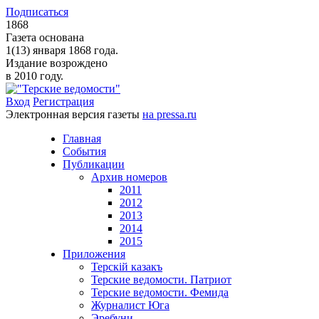
Подписаться
1868
Газета основана
1(13) января 1868 года.
Издание возрождено
в 2010 году.
Вход
Регистрация
Электронная версия газеты
на pressa.ru
Главная
События
Публикации
Архив номеров
2011
2012
2013
2014
2015
Приложения
Терскiй казакъ
Терские ведомости. Патриот
Терские ведомости. Фемида
Журналист Юга
Эребуни