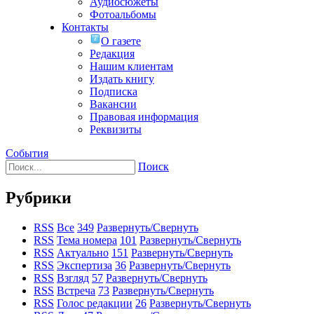
Аудиосюжеты
Фотоальбомы
Контакты
О газете
Редакция
Нашим клиентам
Издать книгу
Подписка
Вакансии
Правовая информация
Реквизиты
События
Поиск
Рубрики
RSS
Все
349
Развернуть/Свернуть
RSS
Тема номера
101
Развернуть/Свернуть
RSS
Актуально
151
Развернуть/Свернуть
RSS
Экспертиза
36
Развернуть/Свернуть
RSS
Взгляд
57
Развернуть/Свернуть
RSS
Встреча
73
Развернуть/Свернуть
RSS
Голос редакции
26
Развернуть/Свернуть