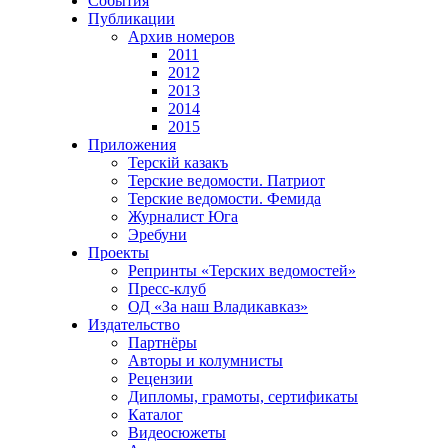
События
Публикации
Архив номеров
2011
2012
2013
2014
2015
Приложения
Терскiй казакъ
Терские ведомости. Патриот
Терские ведомости. Фемида
Журналист Юга
Эребуни
Проекты
Репринты «Терских ведомостей»
Пресс-клуб
ОД «За наш Владикавказ»
Издательство
Партнёры
Авторы и колумнисты
Рецензии
Дипломы, грамоты, сертификаты
Каталог
Видеосюжеты