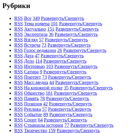
Рубрики
RSS
Все
349
Развернуть/Свернуть
RSS
Тема номера
101
Развернуть/Свернуть
RSS
Актуально
151
Развернуть/Свернуть
RSS
Экспертиза
36
Развернуть/Свернуть
RSS
Взгляд
57
Развернуть/Свернуть
RSS
Встреча
73
Развернуть/Свернуть
RSS
Голос редакции
26
Развернуть/Свернуть
RSS
Дата
47
Развернуть/Свернуть
RSS
Дело
114
Развернуть/Свернуть
RSS
Интервью
103
Развернуть/Свернуть
RSS
Сатира
9
Развернуть/Свернуть
RSS
Портрет
73
Развернуть/Свернуть
RSS
Масс-медиа
44
Развернуть/Свернуть
RSS
На книжной полке
35
Развернуть/Свернуть
RSS
Общество
181
Развернуть/Свернуть
RSS
Память
78
Развернуть/Свернуть
RSS
Позиция
42
Развернуть/Свернуть
RSS
Реплика
57
Развернуть/Свернуть
RSS
Событие
89
Развернуть/Свернуть
RSS
Спорт
64
Развернуть/Свернуть
RSS
Страницы истории
77
Развернуть/Свернуть
RSS
Творчество
159
Развернуть/Свернуть