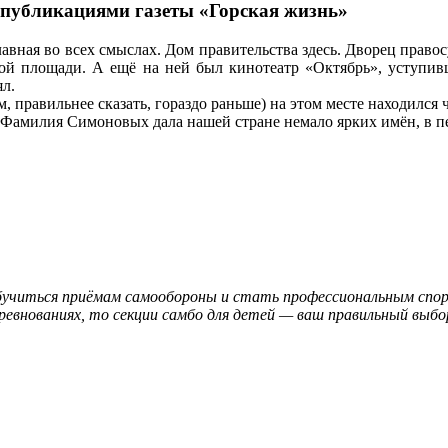
 публикациями газеты «Горская жизнь»
авная во всех смыслах. Дом правительства здесь. Дворец правос
ой площади. А ещё на ней был кинотеатр «Октябрь», уступивш
ял.
м, правильнее сказать, гораздо раньше) на этом месте находил
Фамилия Симоновых дала нашей стране немало ярких имён, в пер
обучиться приёмам самообороны и стать профессиональным спор
ревнованиях, то секции самбо для детей — ваш правильный выбо