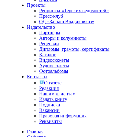
Проекты
Репринты «Терских ведомостей»
Пресс-клуб
ОД «За наш Владикавказ»
Издательство
Партнёры
Авторы и колумнисты
Рецензии
Дипломы, грамоты, сертификаты
Каталог
Видеосюжеты
Аудиосюжеты
Фотоальбомы
Контакты
О газете
Редакция
Нашим клиентам
Издать книгу
Подписка
Вакансии
Правовая информация
Реквизиты
Главная