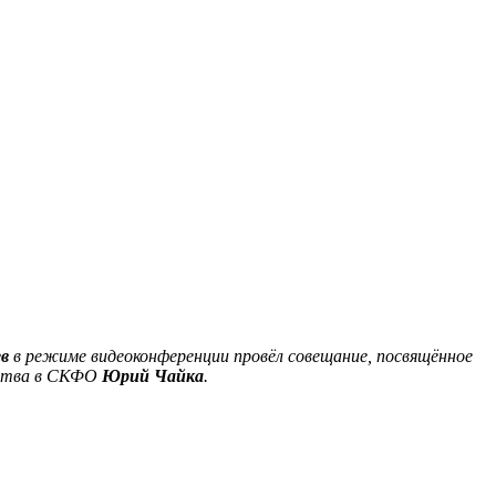
в
в режиме видеоконференции пров
ё
л совещание, посвящ
ё
нное
арства в СКФО
Юрий Чайка
.