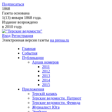
Подписаться
1868
Газета основана
1(13) января 1868 года.
Издание возрождено
в 2010 году.
Вход
Регистрация
Электронная версия газеты
на pressa.ru
Главная
События
Публикации
Архив номеров
2011
2012
2013
2014
2015
Приложения
Терскiй казакъ
Терские ведомости. Патриот
Терские ведомости. Фемида
Журналист Юга
Эребуни