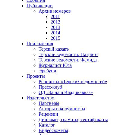
События
Публикации
Архив номеров
2011
2012
2013
2014
2015
Приложения
Терскiй казакъ
Терские ведомости. Патриот
Терские ведомости. Фемида
Журналист Юга
Эребуни
Проекты
Репринты «Терских ведомостей»
Пресс-клуб
ОД «За наш Владикавказ»
Издательство
Партнёры
Авторы и колумнисты
Рецензии
Дипломы, грамоты, сертификаты
Каталог
Видеосюжеты