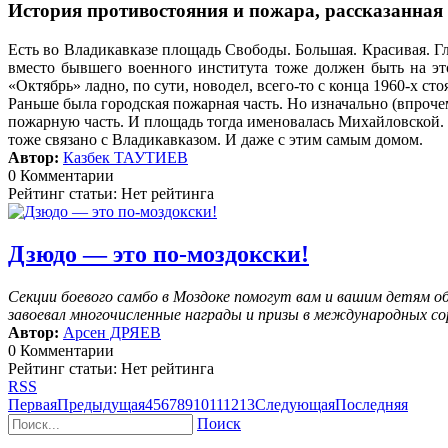
История противостояния и пожара, рассказанная
Есть во Владикавказе площадь Свободы. Большая. Красивая. Гл
вместо бывшего военного института тоже должен быть на эт
«Октябрь» ладно, по сути, новодел, всего-то с конца 1960-х сто
Раньше была городская пожарная часть. Но изначально (впроче
пожарную часть. И площадь тогда именовалась Михайловской. 
тоже связано с Владикавказом. И даже с этим самым домом.
Автор:
Казбек ТАУТИЕВ
0 Комментарии
Рейтинг статьи: Нет рейтинга
Дзюдо — это по-моздокски!
Секции боевого самбо в Моздоке помогут вам и вашим детям 
завоевал многочисленные награды и призы в международных со
Автор:
Арсен ДРЯЕВ
0 Комментарии
Рейтинг статьи: Нет рейтинга
RSS
Первая
Предыдущая
4
5
6
7
8
9
10
11
12
13
Следующая
Последняя
Поиск