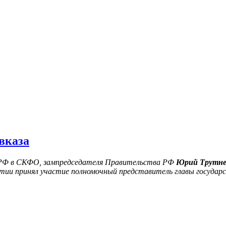
вказа
РФ в СКФО, з
ампредседателя Правительства РФ
Юрий Трутне
иятии принял участие полномочный представитель главы госуд