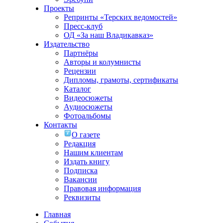
Проекты
Репринты «Терских ведомостей»
Пресс-клуб
ОД «За наш Владикавказ»
Издательство
Партнёры
Авторы и колумнисты
Рецензии
Дипломы, грамоты, сертификаты
Каталог
Видеосюжеты
Аудиосюжеты
Фотоальбомы
Контакты
О газете
Редакция
Нашим клиентам
Издать книгу
Подписка
Вакансии
Правовая информация
Реквизиты
Главная