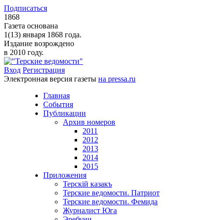
Подписаться
1868
Газета основана
1(13) января 1868 года.
Издание возрождено
в 2010 году.
Вход
Регистрация
Электронная версия газеты
на pressa.ru
Главная
События
Публикации
Архив номеров
2011
2012
2013
2014
2015
Приложения
Терскiй казакъ
Терские ведомости. Патриот
Терские ведомости. Фемида
Журналист Юга
Эребуни