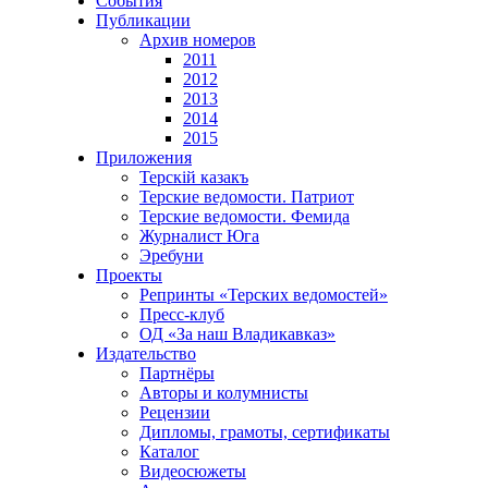
События
Публикации
Архив номеров
2011
2012
2013
2014
2015
Приложения
Терскiй казакъ
Терские ведомости. Патриот
Терские ведомости. Фемида
Журналист Юга
Эребуни
Проекты
Репринты «Терских ведомостей»
Пресс-клуб
ОД «За наш Владикавказ»
Издательство
Партнёры
Авторы и колумнисты
Рецензии
Дипломы, грамоты, сертификаты
Каталог
Видеосюжеты