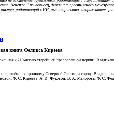
тво не исключение. Художники, работающие с искусственным и
сстве. Чеченский живописец, финалист престижного международн
й мастер, работающий с ИИ, чьё творчество завораживает зрит
ви
овая книга Феликса Киреева
иуроченная к 210-летию старейшей православной церкви Владик
г, посвящённых прошлому Северной Осетии и города Владикавка
овой, Ф. С. Киреева, А. И. Жуковой, В. А. Майорова, Ф. С. Фед