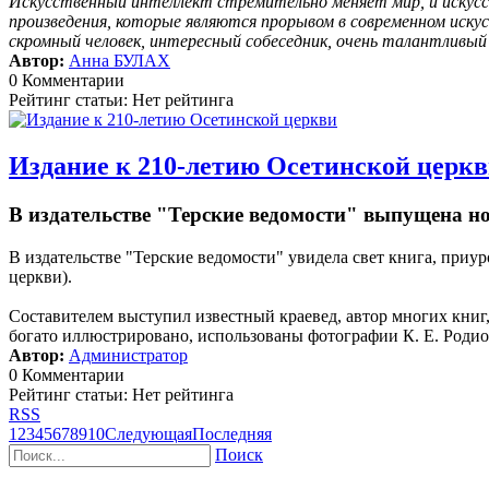
Искусственный интеллект стремительно меняет мир, и искусс
произведения, которые являются прорывом в современном иску
скромный человек, интересный собеседник, очень талантливы
Автор:
Анна БУЛАХ
0 Комментарии
Рейтинг статьи: Нет рейтинга
Издание к 210-летию Осетинской церк
В издательстве "Терские ведомости" выпущена н
В издательстве "Терские ведомости" увидела свет книга, пр
церкви).
Составителем выступил известный краевед, автор многих кни
богато иллюстрировано, использованы фотографии К. Е. Родион
Автор:
Администратор
0 Комментарии
Рейтинг статьи: Нет рейтинга
RSS
1
2
3
4
5
6
7
8
9
10
Следующая
Последняя
Поиск