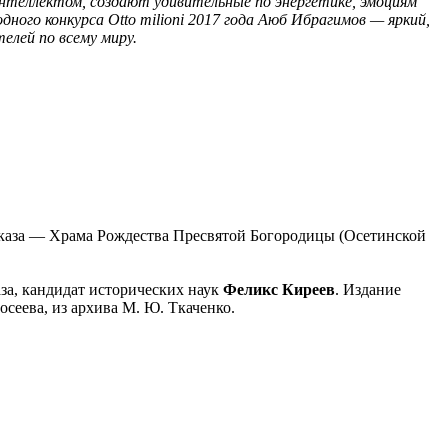
нтеллектом, создают удивительные по энергетике, эмоциям
ого конкурса Otto milioni 2017 года Аюб Ибрагимов — яркий,
елей по всему миру.
авказа — Храма Рождества Пресвятой Богородицы (Осетинской
за, кандидат исторических наук
Феликс Киреев
. Издание
осеева, из архива М. Ю. Ткаченко.