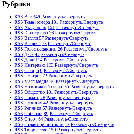
Рубрики
RSS
Все
349
Развернуть/Свернуть
RSS
Тема номера
101
Развернуть/Свернуть
RSS
Актуально
151
Развернуть/Свернуть
RSS
Экспертиза
36
Развернуть/Свернуть
RSS
Взгляд
57
Развернуть/Свернуть
RSS
Встреча
73
Развернуть/Свернуть
RSS
Голос редакции
26
Развернуть/Свернуть
RSS
Дата
47
Развернуть/Свернуть
RSS
Дело
114
Развернуть/Свернуть
RSS
Интервью
103
Развернуть/Свернуть
RSS
Сатира
9
Развернуть/Свернуть
RSS
Портрет
73
Развернуть/Свернуть
RSS
Масс-медиа
44
Развернуть/Свернуть
RSS
На книжной полке
35
Развернуть/Свернуть
RSS
Общество
181
Развернуть/Свернуть
RSS
Память
78
Развернуть/Свернуть
RSS
Позиция
42
Развернуть/Свернуть
RSS
Реплика
57
Развернуть/Свернуть
RSS
Событие
89
Развернуть/Свернуть
RSS
Спорт
64
Развернуть/Свернуть
RSS
Страницы истории
77
Развернуть/Свернуть
RSS
Творчество
159
Развернуть/Свернуть