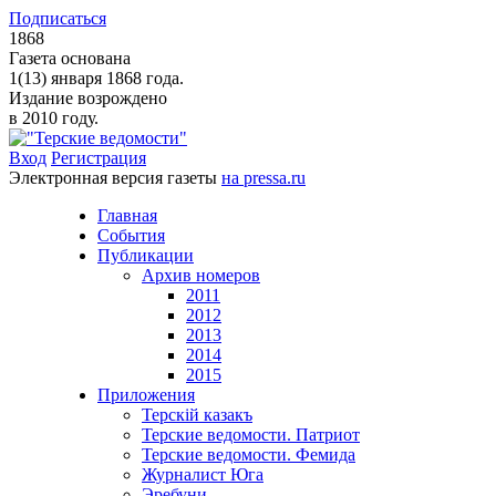
Подписаться
1868
Газета основана
1(13) января 1868 года.
Издание возрождено
в 2010 году.
Вход
Регистрация
Электронная версия газеты
на pressa.ru
Главная
События
Публикации
Архив номеров
2011
2012
2013
2014
2015
Приложения
Терскiй казакъ
Терские ведомости. Патриот
Терские ведомости. Фемида
Журналист Юга
Эребуни