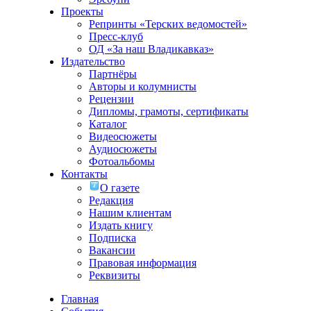
Проекты
Репринты «Терских ведомостей»
Пресс-клуб
ОД «За наш Владикавказ»
Издательство
Партнёры
Авторы и колумнисты
Рецензии
Дипломы, грамоты, сертификаты
Каталог
Видеосюжеты
Аудиосюжеты
Фотоальбомы
Контакты
О газете
Редакция
Нашим клиентам
Издать книгу
Подписка
Вакансии
Правовая информация
Реквизиты
Главная