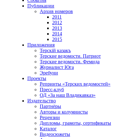
События
Публикации
Архив номеров
2011
2012
2013
2014
2015
Приложения
Терскiй казакъ
Терские ведомости. Патриот
Терские ведомости. Фемида
Журналист Юга
Эребуни
Проекты
Репринты «Терских ведомостей»
Пресс-клуб
ОД «За наш Владикавказ»
Издательство
Партнёры
Авторы и колумнисты
Рецензии
Дипломы, грамоты, сертификаты
Каталог
Видеосюжеты