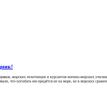
дник!
оряков, морских пехотинцев и курсантов военно-морских училищ
али, что погибать им придётся не на море, не в морских сражен