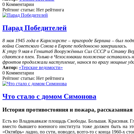
0 Комментарии
Рейтинг статьи: Нет рейтинга
Парад Победителей
8 мая 1945 года в Карлсхорсте – пригороде Берлина – был по
война Советского Союза в Европе победоносно завершилась.
К утру 9 мая в Генштаб Вооружённых Сил СССР и Ставку Верх
сдаются в плен. Только в Чехословакии положение оставалось 
фронтов продолжали наступление, нанося по врагу мощные уд
Автор:
«Терские ведомости»
0 Комментарии
Рейтинг статьи: Нет рейтинга
Что стало с домом Симонова
История противостояния и пожара, рассказанная
Есть во Владикавказе площадь Свободы. Большая. Красивая. Гл
вместо бывшего военного института тоже должен быть на эт
«Октябрь» ладно, по сути, новодел, всего-то с конца 1960-х сто