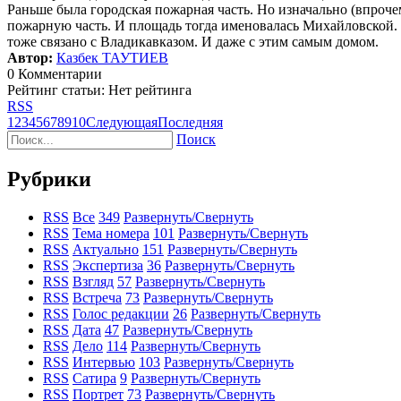
Раньше была городская пожарная часть. Но изначально (впроче
пожарную часть. И площадь тогда именовалась Михайловской. 
тоже связано с Владикавказом. И даже с этим самым домом.
Автор:
Казбек ТАУТИЕВ
0 Комментарии
Рейтинг статьи: Нет рейтинга
RSS
1
2
3
4
5
6
7
8
9
10
Следующая
Последняя
Поиск
Рубрики
RSS
Все
349
Развернуть/Свернуть
RSS
Тема номера
101
Развернуть/Свернуть
RSS
Актуально
151
Развернуть/Свернуть
RSS
Экспертиза
36
Развернуть/Свернуть
RSS
Взгляд
57
Развернуть/Свернуть
RSS
Встреча
73
Развернуть/Свернуть
RSS
Голос редакции
26
Развернуть/Свернуть
RSS
Дата
47
Развернуть/Свернуть
RSS
Дело
114
Развернуть/Свернуть
RSS
Интервью
103
Развернуть/Свернуть
RSS
Сатира
9
Развернуть/Свернуть
RSS
Портрет
73
Развернуть/Свернуть