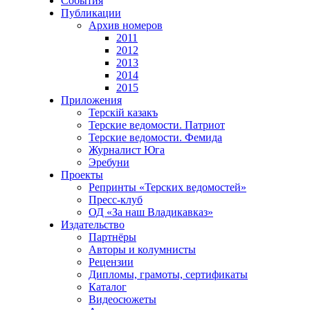
События
Публикации
Архив номеров
2011
2012
2013
2014
2015
Приложения
Терскiй казакъ
Терские ведомости. Патриот
Терские ведомости. Фемида
Журналист Юга
Эребуни
Проекты
Репринты «Терских ведомостей»
Пресс-клуб
ОД «За наш Владикавказ»
Издательство
Партнёры
Авторы и колумнисты
Рецензии
Дипломы, грамоты, сертификаты
Каталог
Видеосюжеты