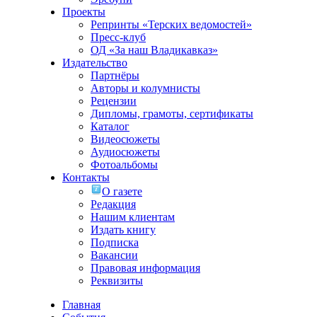
Проекты
Репринты «Терских ведомостей»
Пресс-клуб
ОД «За наш Владикавказ»
Издательство
Партнёры
Авторы и колумнисты
Рецензии
Дипломы, грамоты, сертификаты
Каталог
Видеосюжеты
Аудиосюжеты
Фотоальбомы
Контакты
О газете
Редакция
Нашим клиентам
Издать книгу
Подписка
Вакансии
Правовая информация
Реквизиты
Главная