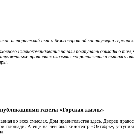
дписан исторический акт о безоговорочной капитуляции германс
овного Главнокомандования начали поступать доклады о том, 
напряжённым: противник оказывал сопротивление и пытался отойт
ары.
 публикациями газеты «Горская жизнь»
авная во всех смыслах. Дом правительства здесь. Дворец правос
ой площади. А ещё на ней был кинотеатр «Октябрь», уступивш
ял.