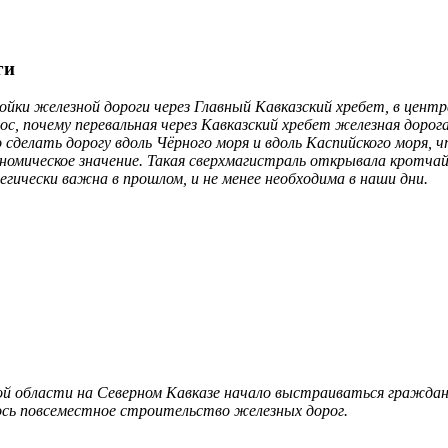
ги
ки железной дороги через Главный Кавказский хребет, в центра
, почему перевальная через Кавказский хребет железная дорог
 сделать дорогу вдоль Чёрного моря и вдоль Каспийского моря, ч
номическое значение. Такая сверхмагистраль открывала кротчай
гически важна в прошлом, и не менее необходима в наши дни.
кой области на Северном Кавказе начало выстраиваться граждан
ось повсеместное строительство железных дорог.