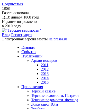
Подписаться
1868
Газета основана
1(13) января 1868 года.
Издание возрождено
в 2010 году.
Вход
Регистрация
Электронная версия газеты
на pressa.ru
Главная
События
Публикации
Архив номеров
2011
2012
2013
2014
2015
Приложения
Терскiй казакъ
Терские ведомости. Патриот
Терские ведомости. Фемида
Журналист Юга
Эребуни