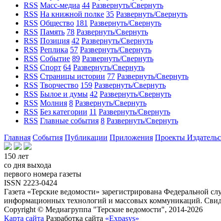
RSS
Масс-медиа
44
Развернуть/Свернуть
RSS
На книжной полке
35
Развернуть/Свернуть
RSS
Общество
181
Развернуть/Свернуть
RSS
Память
78
Развернуть/Свернуть
RSS
Позиция
42
Развернуть/Свернуть
RSS
Реплика
57
Развернуть/Свернуть
RSS
Событие
89
Развернуть/Свернуть
RSS
Спорт
64
Развернуть/Свернуть
RSS
Страницы истории
77
Развернуть/Свернуть
RSS
Творчество
159
Развернуть/Свернуть
RSS
Былое и думы
42
Развернуть/Свернуть
RSS
Молния
8
Развернуть/Свернуть
RSS
Без категории
11
Развернуть/Свернуть
RSS
Главные события
8
Развернуть/Свернуть
Главная
События
Публикации
Приложения
Проекты
Издатель
150 лет
со дня выхода
первого номера газеты
ISSN 2223-0424
Газета «Терские ведомости» зарегистрирована Федеральной слу
информационных технологий и массовых коммуникаций. Свиде
Copyright © Медиагруппа "Терские ведомости", 2014-2026
Карта сайта
Разработка сайта
«Expasys»