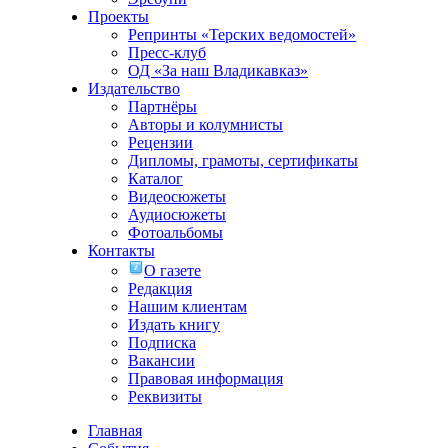
Проекты
Репринты «Терских ведомостей»
Пресс-клуб
ОД «За наш Владикавказ»
Издательство
Партнёры
Авторы и колумнисты
Рецензии
Дипломы, грамоты, сертификаты
Каталог
Видеосюжеты
Аудиосюжеты
Фотоальбомы
Контакты
О газете
Редакция
Нашим клиентам
Издать книгу
Подписка
Вакансии
Правовая информация
Реквизиты
Главная