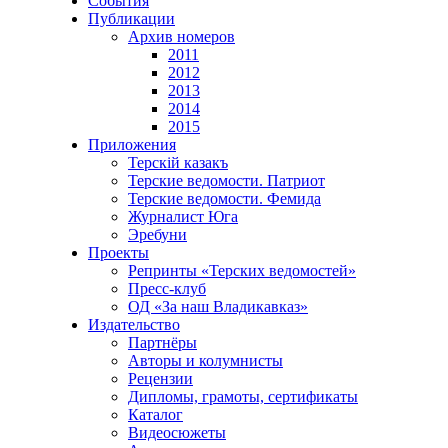
События
Публикации
Архив номеров
2011
2012
2013
2014
2015
Приложения
Терскiй казакъ
Терские ведомости. Патриот
Терские ведомости. Фемида
Журналист Юга
Эребуни
Проекты
Репринты «Терских ведомостей»
Пресс-клуб
ОД «За наш Владикавказ»
Издательство
Партнёры
Авторы и колумнисты
Рецензии
Дипломы, грамоты, сертификаты
Каталог
Видеосюжеты