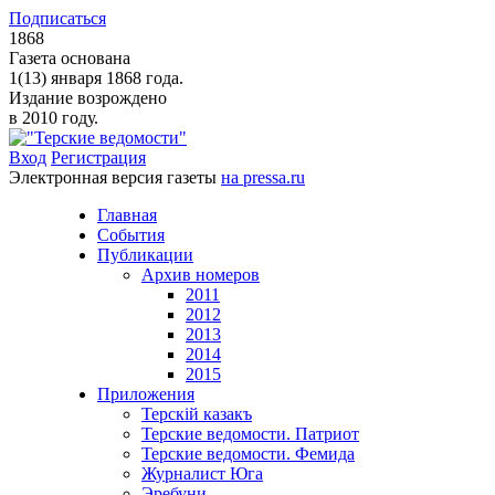
Подписаться
1868
Газета основана
1(13) января 1868 года.
Издание возрождено
в 2010 году.
Вход
Регистрация
Электронная версия газеты
на pressa.ru
Главная
События
Публикации
Архив номеров
2011
2012
2013
2014
2015
Приложения
Терскiй казакъ
Терские ведомости. Патриот
Терские ведомости. Фемида
Журналист Юга
Эребуни