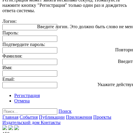
нажмите кнопку "Регистрация" только один раз и дождитесь
ответа системы.
Логин:
Введите логин. Это должно быть слово не мен
Пароль:
Подтвердите пароль:
Повторн
Фамилия:
Введит
Имя:
Email:
Укажите действу
Регистрация
Отмена
Поиск
Главная
События
Публикации
Приложения
Проекты
Издательский дом
Контакты