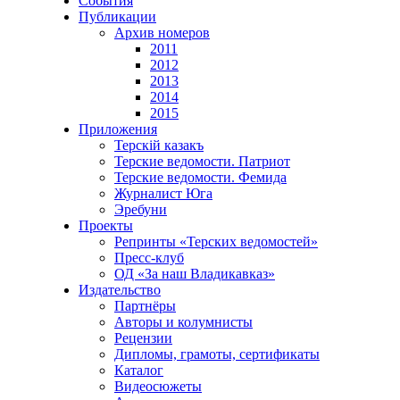
События
Публикации
Архив номеров
2011
2012
2013
2014
2015
Приложения
Терскiй казакъ
Терские ведомости. Патриот
Терские ведомости. Фемида
Журналист Юга
Эребуни
Проекты
Репринты «Терских ведомостей»
Пресс-клуб
ОД «За наш Владикавказ»
Издательство
Партнёры
Авторы и колумнисты
Рецензии
Дипломы, грамоты, сертификаты
Каталог
Видеосюжеты