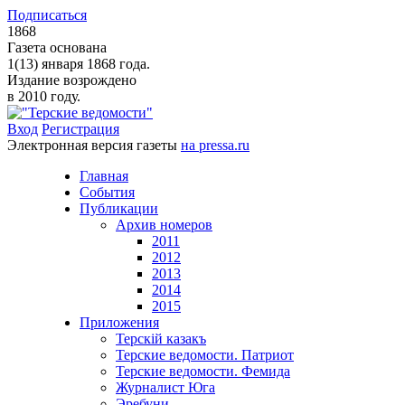
Подписаться
1868
Газета основана
1(13) января 1868 года.
Издание возрождено
в 2010 году.
Вход
Регистрация
Электронная версия газеты
на pressa.ru
Главная
События
Публикации
Архив номеров
2011
2012
2013
2014
2015
Приложения
Терскiй казакъ
Терские ведомости. Патриот
Терские ведомости. Фемида
Журналист Юга
Эребуни