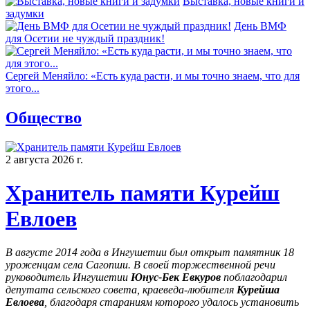
Выставка, новые книги и
задумки
День ВМФ
для Осетии не чуждый праздник!
Сергей Меняйло: «Есть куда расти, и мы точно знаем, что для
этого...
Общество
2 августа 2026 г.
Хранитель памяти Курейш
Евлоев
В августе 2014 года в Ингушетии был открыт памятник 18
уроженцам села Сагопши. В своей торжественной речи
руководитель Ингушетии
Юнус-Бек Евкуров
поблагодарил
депутата сельского совета, краеведа-любителя
Курейша
Евлоева
, благодаря стараниям которого удалось установить