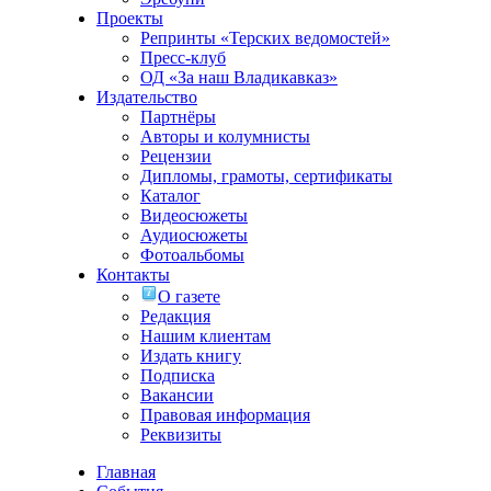
Проекты
Репринты «Терских ведомостей»
Пресс-клуб
ОД «За наш Владикавказ»
Издательство
Партнёры
Авторы и колумнисты
Рецензии
Дипломы, грамоты, сертификаты
Каталог
Видеосюжеты
Аудиосюжеты
Фотоальбомы
Контакты
О газете
Редакция
Нашим клиентам
Издать книгу
Подписка
Вакансии
Правовая информация
Реквизиты
Главная