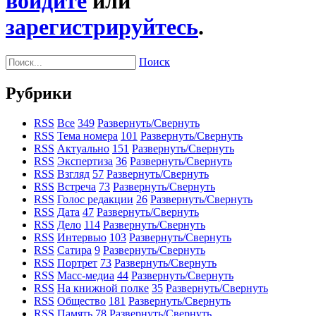
войдите
или
зарегистрируйтесь
.
Поиск
Рубрики
RSS
Все
349
Развернуть/Свернуть
RSS
Тема номера
101
Развернуть/Свернуть
RSS
Актуально
151
Развернуть/Свернуть
RSS
Экспертиза
36
Развернуть/Свернуть
RSS
Взгляд
57
Развернуть/Свернуть
RSS
Встреча
73
Развернуть/Свернуть
RSS
Голос редакции
26
Развернуть/Свернуть
RSS
Дата
47
Развернуть/Свернуть
RSS
Дело
114
Развернуть/Свернуть
RSS
Интервью
103
Развернуть/Свернуть
RSS
Сатира
9
Развернуть/Свернуть
RSS
Портрет
73
Развернуть/Свернуть
RSS
Масс-медиа
44
Развернуть/Свернуть
RSS
На книжной полке
35
Развернуть/Свернуть
RSS
Общество
181
Развернуть/Свернуть
RSS
Память
78
Развернуть/Свернуть