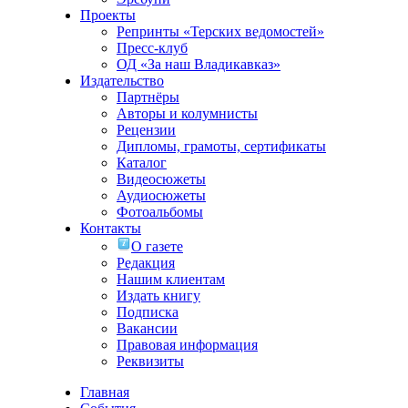
Проекты
Репринты «Терских ведомостей»
Пресс-клуб
ОД «За наш Владикавказ»
Издательство
Партнёры
Авторы и колумнисты
Рецензии
Дипломы, грамоты, сертификаты
Каталог
Видеосюжеты
Аудиосюжеты
Фотоальбомы
Контакты
О газете
Редакция
Нашим клиентам
Издать книгу
Подписка
Вакансии
Правовая информация
Реквизиты
Главная