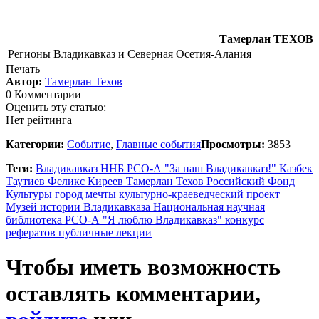
Тамерлан ТЕХОВ
Регионы
Владикавказ и Северная Осетия-Алания
Печать
Автор:
Тамерлан Техов
0 Комментарии
Оценить эту статью:
Нет рейтинга
Категории:
Событие
,
Главные события
Просмотры:
3853
Теги:
Владикавказ
ННБ РСО-А
"За наш Владикавказ!"
Казбек
Таутиев
Феликс Киреев
Тамерлан Техов
Российский Фонд
Культуры
город мечты
культурно-краеведческий проект
Музей истории Владикавказа
Национальная научная
библиотека РСО-А
"Я люблю Владикавказ"
конкурс
рефератов
публичные лекции
Чтобы иметь возможность
оставлять комментарии,