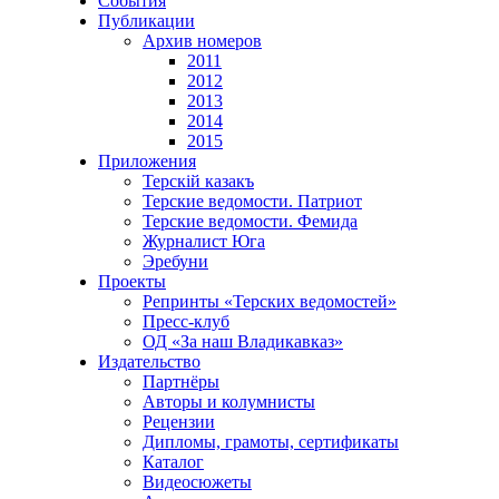
События
Публикации
Архив номеров
2011
2012
2013
2014
2015
Приложения
Терскiй казакъ
Терские ведомости. Патриот
Терские ведомости. Фемида
Журналист Юга
Эребуни
Проекты
Репринты «Терских ведомостей»
Пресс-клуб
ОД «За наш Владикавказ»
Издательство
Партнёры
Авторы и колумнисты
Рецензии
Дипломы, грамоты, сертификаты
Каталог
Видеосюжеты