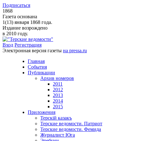
Подписаться
1868
Газета основана
1(13) января 1868 года.
Издание возрождено
в 2010 году.
Вход
Регистрация
Электронная версия газеты
на pressa.ru
Главная
События
Публикации
Архив номеров
2011
2012
2013
2014
2015
Приложения
Терскiй казакъ
Терские ведомости. Патриот
Терские ведомости. Фемида
Журналист Юга
Эребуни