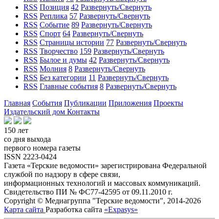
RSS
Позиция
42
Развернуть/Свернуть
RSS
Реплика
57
Развернуть/Свернуть
RSS
Событие
89
Развернуть/Свернуть
RSS
Спорт
64
Развернуть/Свернуть
RSS
Страницы истории
77
Развернуть/Свернуть
RSS
Творчество
159
Развернуть/Свернуть
RSS
Былое и думы
42
Развернуть/Свернуть
RSS
Молния
8
Развернуть/Свернуть
RSS
Без категории
11
Развернуть/Свернуть
RSS
Главные события
8
Развернуть/Свернуть
Главная
События
Публикации
Приложения
Проекты
Издательский дом
Контакты
150 лет
со дня выхода
первого номера газеты
ISSN 2223-0424
Газета «Терские ведомости» зарегистрирована Федеральной
службой по надзору в сфере связи,
информационных технологий и массовых коммуникаций.
Свидетельство ПИ № ФС77-42595 от 09.11.2010 г.
Copyright © Медиагруппа "Терские ведомости", 2014-2026
Карта сайта
Разработка сайта
«Expasys»