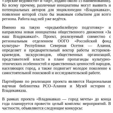
«Терские ведомости» и «Ир», издано около 15 наименований).
Ко всему прочему, различные инициативы могут выявить и
потенциальных авторов для энциклопедии «Владикавказ»,
появление которой стало бы знаковым событием для всего
региона. Работа над ней уже ведётся.
Именно на такую «предъюбилейную подготовку» и
направлена новая инициатива общественного движения «За
наш Владикавказ!». Проект, реализуемый совместно с
региональным отделением ООГО «Российский фонд
культуры» Республики Северная Осетия — Алания,
определяет и предварительный вектор работы историков-
краеведов, экскурсоводов, общественных организаций,
представителей власти в плане пропаганды культурно-
этнических особенностей и нравственных ценностей народов,
населяющих город, а также подвигает молодое поколение к
самостоятельной поисковой и исследовательской работе.
Партнёрами по реализации проекта являются Национальная
научная библиотека РСО–Алания и Музей истории г.
Владикавказа.
В рамках проекта «Владикавказ — город мечты» до конца
года планируется провести целый комплекс мероприятий. В
частности, объявляются следующие конкурсы: