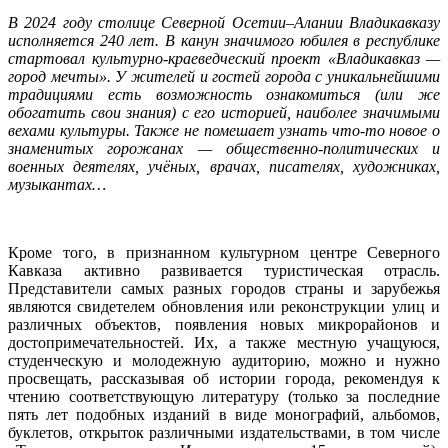
В 2024 году столице Северной Осетии–Алании Владикавказу
исполняется 240 лет. В канун значимого юбилея в республике
стартовал культурно-краеведческий проект «Владикавказ —
город мечты». У жителей и гостей города с уникальнейшими
традициями есть возможность ознакомиться (или же
обогатить свои знания) с его историей, наиболее значимыми
вехами культуры. Также не помешает узнать что-то новое о
знаменитых горожанах — общественно-политических и
военных деятелях, учёных, врачах, писателях, художниках,
музыкантах…
Кроме того, в признанном культурном центре Северного
Кавказа активно развивается туристическая отрасль.
Представители самых разных городов страны и зарубежья
являются свидетелем обновления или реконструкции улиц и
различных объектов, появления новых микрорайонов и
достопримечательностей. Их, а также местную учащуюся,
студенческую и молодежную аудиторию, можно и нужно
просвещать, рассказывая об истории города, рекомендуя к
чтению соответствующую литературу (только за последние
пять лет подобных изданий в виде монографий, альбомов,
буклетов, открыток различными издательствами, в том числе