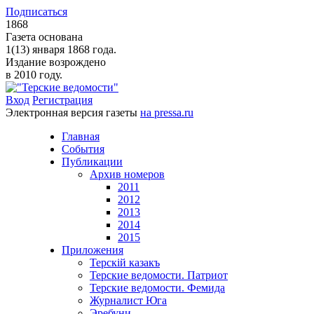
Подписаться
1868
Газета основана
1(13) января 1868 года.
Издание возрождено
в 2010 году.
Вход
Регистрация
Электронная версия газеты
на pressa.ru
Главная
События
Публикации
Архив номеров
2011
2012
2013
2014
2015
Приложения
Терскiй казакъ
Терские ведомости. Патриот
Терские ведомости. Фемида
Журналист Юга
Эребуни