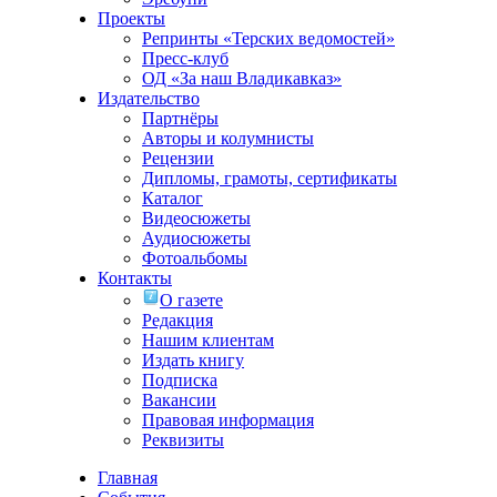
Проекты
Репринты «Терских ведомостей»
Пресс-клуб
ОД «За наш Владикавказ»
Издательство
Партнёры
Авторы и колумнисты
Рецензии
Дипломы, грамоты, сертификаты
Каталог
Видеосюжеты
Аудиосюжеты
Фотоальбомы
Контакты
О газете
Редакция
Нашим клиентам
Издать книгу
Подписка
Вакансии
Правовая информация
Реквизиты
Главная