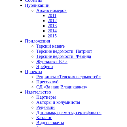
События
Публикации
Архив номеров
2011
2012
2013
2014
2015
Приложения
Терскiй казакъ
Терские ведомости. Патриот
Терские ведомости. Фемида
Журналист Юга
Эребуни
Проекты
Репринты «Терских ведомостей»
Пресс-клуб
ОД «За наш Владикавказ»
Издательство
Партнёры
Авторы и колумнисты
Рецензии
Дипломы, грамоты, сертификаты
Каталог
Видеосюжеты