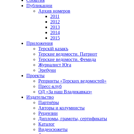
События
Публикации
Архив номеров
2011
2012
2013
2014
2015
Приложения
Терскiй казакъ
Терские ведомости. Патриот
Терские ведомости. Фемида
Журналист Юга
Эребуни
Проекты
Репринты «Терских ведомостей»
Пресс-клуб
ОД «За наш Владикавказ»
Издательство
Партнёры
Авторы и колумнисты
Рецензии
Дипломы, грамоты, сертификаты
Каталог
Видеосюжеты