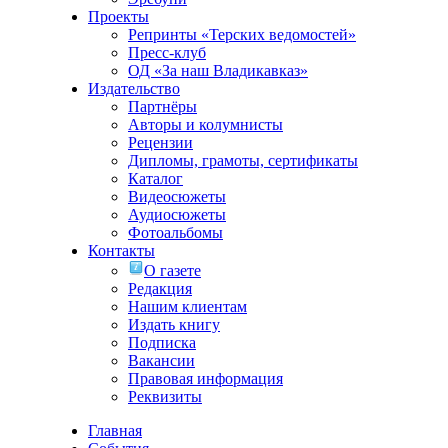
Проекты
Репринты «Терских ведомостей»
Пресс-клуб
ОД «За наш Владикавказ»
Издательство
Партнёры
Авторы и колумнисты
Рецензии
Дипломы, грамоты, сертификаты
Каталог
Видеосюжеты
Аудиосюжеты
Фотоальбомы
Контакты
О газете
Редакция
Нашим клиентам
Издать книгу
Подписка
Вакансии
Правовая информация
Реквизиты
Главная