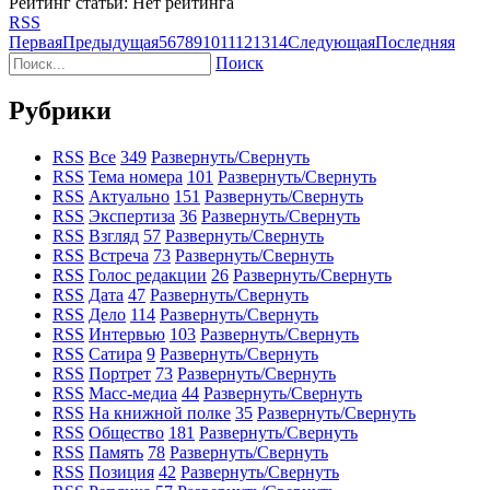
Рейтинг статьи: Нет рейтинга
RSS
Первая
Предыдущая
5
6
7
8
9
10
11
12
13
14
Следующая
Последняя
Поиск
Рубрики
RSS
Все
349
Развернуть/Свернуть
RSS
Тема номера
101
Развернуть/Свернуть
RSS
Актуально
151
Развернуть/Свернуть
RSS
Экспертиза
36
Развернуть/Свернуть
RSS
Взгляд
57
Развернуть/Свернуть
RSS
Встреча
73
Развернуть/Свернуть
RSS
Голос редакции
26
Развернуть/Свернуть
RSS
Дата
47
Развернуть/Свернуть
RSS
Дело
114
Развернуть/Свернуть
RSS
Интервью
103
Развернуть/Свернуть
RSS
Сатира
9
Развернуть/Свернуть
RSS
Портрет
73
Развернуть/Свернуть
RSS
Масс-медиа
44
Развернуть/Свернуть
RSS
На книжной полке
35
Развернуть/Свернуть
RSS
Общество
181
Развернуть/Свернуть
RSS
Память
78
Развернуть/Свернуть
RSS
Позиция
42
Развернуть/Свернуть