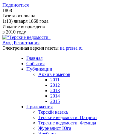
Подписаться
1868
Газета основана
1(13) января 1868 года.
Издание возрождено
в 2010 году.
Вход
Регистрация
Электронная версия газеты
на pressa.ru
Главная
События
Публикации
Архив номеров
2011
2012
2013
2014
2015
Приложения
Терскiй казакъ
Терские ведомости. Патриот
Терские ведомости. Фемида
Журналист Юга
Эребуни