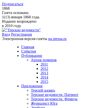
Подписаться
1868
Газета основана
1(13) января 1868 года.
Издание возрождено
в 2010 году.
Вход
Регистрация
Электронная версия газеты
на pressa.ru
Главная
События
Публикации
Архив номеров
2011
2012
2013
2014
2015
Приложения
Терскiй казакъ
Терские ведомости. Патриот
Терские ведомости. Фемида
Журналист Юга
Эребуни