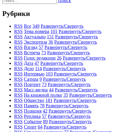
Поиск
Рубрики
RSS
Все
349
Развернуть/Свернуть
RSS
Тема номера
101
Развернуть/Свернуть
RSS
Актуально
151
Развернуть/Свернуть
RSS
Экспертиза
36
Развернуть/Свернуть
RSS
Взгляд
57
Развернуть/Свернуть
RSS
Встреча
73
Развернуть/Свернуть
RSS
Голос редакции
26
Развернуть/Свернуть
RSS
Дата
47
Развернуть/Свернуть
RSS
Дело
114
Развернуть/Свернуть
RSS
Интервью
103
Развернуть/Свернуть
RSS
Сатира
9
Развернуть/Свернуть
RSS
Портрет
73
Развернуть/Свернуть
RSS
Масс-медиа
44
Развернуть/Свернуть
RSS
На книжной полке
35
Развернуть/Свернуть
RSS
Общество
181
Развернуть/Свернуть
RSS
Память
78
Развернуть/Свернуть
RSS
Позиция
42
Развернуть/Свернуть
RSS
Реплика
57
Развернуть/Свернуть
RSS
Событие
89
Развернуть/Свернуть
RSS
Спорт
64
Развернуть/Свернуть