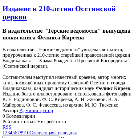
Издание к 210-летию Осетинской
церкви
В издательстве "Терские ведомости" выпущена
новая книга Феликса Киреева
В издательстве "Терские ведомости" увидела свет книга,
приуроченная к 210-летию старейшей православной церкви
Владикавказа — Храма Рождества Пресвятой Богородицы
(Осетинской церкви).
Составителем выступил известный краевед, автор многих
книг, посвящённых прошлому Северной Осетии и города
Владикавказа, кандидат исторических наук
Феликс Киреев
.
Издание богато иллюстрировано, использованы фотографии
К. Е. Родионовой, Ф. С. Киреева, А. И. Жуковой, В. А.
Майорова, Ф. С. Федосеева, из архива М. Ю. Ткаченко.
Автор:
Администратор
0 Комментарии
Рейтинг статьи: Нет рейтинга
RSS
1
2
3
4
5
6
7
8
9
10
Следующая
Последняя