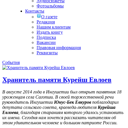
Аудиосюжеты
Фотоальбомы
Контакты
О газете
Редакция
Нашим клиентам
Издать книгу
Подписка
Вакансии
Правовая информация
Реквизиты
События
Хранитель памяти Курейш Евлоев
В августе 2014 года в Ингушетии был открыт памятник 18
уроженцам села Сагопши. В своей торжественной речи
руководитель Ингушетии
Юнус-Бек Евкуров
поблагодарил
депутата сельского совета, краеведа-любителя
Курейша
Евлоева
, благодаря стараниям которого удалось установить
их имена
. Сегодня нам хочется рассказать читателям об
этом удивительном человеке и большом патриоте России.