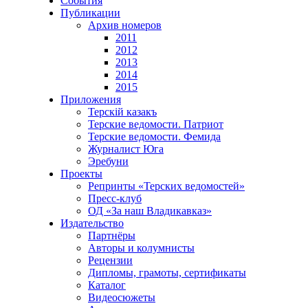
События
Публикации
Архив номеров
2011
2012
2013
2014
2015
Приложения
Терскiй казакъ
Терские ведомости. Патриот
Терские ведомости. Фемида
Журналист Юга
Эребуни
Проекты
Репринты «Терских ведомостей»
Пресс-клуб
ОД «За наш Владикавказ»
Издательство
Партнёры
Авторы и колумнисты
Рецензии
Дипломы, грамоты, сертификаты
Каталог
Видеосюжеты