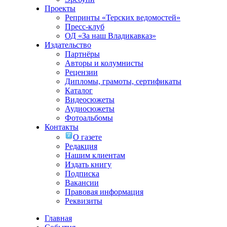
Проекты
Репринты «Терских ведомостей»
Пресс-клуб
ОД «За наш Владикавказ»
Издательство
Партнёры
Авторы и колумнисты
Рецензии
Дипломы, грамоты, сертификаты
Каталог
Видеосюжеты
Аудиосюжеты
Фотоальбомы
Контакты
О газете
Редакция
Нашим клиентам
Издать книгу
Подписка
Вакансии
Правовая информация
Реквизиты
Главная