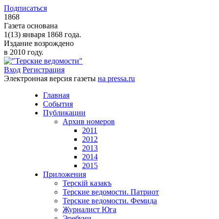
Подписаться
1868
Газета основана
1(13) января 1868 года.
Издание возрождено
в 2010 году.
Вход
Регистрация
Электронная версия газеты
на pressa.ru
Главная
События
Публикации
Архив номеров
2011
2012
2013
2014
2015
Приложения
Терскiй казакъ
Терские ведомости. Патриот
Терские ведомости. Фемида
Журналист Юга
Эребуни