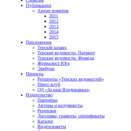
События
Публикации
Архив номеров
2011
2012
2013
2014
2015
Приложения
Терскiй казакъ
Терские ведомости. Патриот
Терские ведомости. Фемида
Журналист Юга
Эребуни
Проекты
Репринты «Терских ведомостей»
Пресс-клуб
ОД «За наш Владикавказ»
Издательство
Партнёры
Авторы и колумнисты
Рецензии
Дипломы, грамоты, сертификаты
Каталог
Видеосюжеты