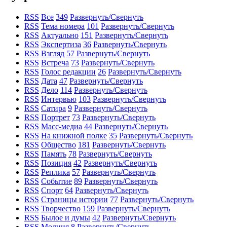
RSS
Все
349
Развернуть/Свернуть
RSS
Тема номера
101
Развернуть/Свернуть
RSS
Актуально
151
Развернуть/Свернуть
RSS
Экспертиза
36
Развернуть/Свернуть
RSS
Взгляд
57
Развернуть/Свернуть
RSS
Встреча
73
Развернуть/Свернуть
RSS
Голос редакции
26
Развернуть/Свернуть
RSS
Дата
47
Развернуть/Свернуть
RSS
Дело
114
Развернуть/Свернуть
RSS
Интервью
103
Развернуть/Свернуть
RSS
Сатира
9
Развернуть/Свернуть
RSS
Портрет
73
Развернуть/Свернуть
RSS
Масс-медиа
44
Развернуть/Свернуть
RSS
На книжной полке
35
Развернуть/Свернуть
RSS
Общество
181
Развернуть/Свернуть
RSS
Память
78
Развернуть/Свернуть
RSS
Позиция
42
Развернуть/Свернуть
RSS
Реплика
57
Развернуть/Свернуть
RSS
Событие
89
Развернуть/Свернуть
RSS
Спорт
64
Развернуть/Свернуть
RSS
Страницы истории
77
Развернуть/Свернуть
RSS
Творчество
159
Развернуть/Свернуть
RSS
Былое и думы
42
Развернуть/Свернуть
RSS
Молния
8
Развернуть/Свернуть