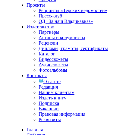
Проекты
Репринты «Терских ведомостей»
Пресс-клуб
ОД «За наш Владикавказ»
Издательство
Партнёры
Авторы и колумнисты
Рецензии
Дипломы, грамоты, сертификаты
Каталог
Видеосюжеты
Аудиосюжеты
Фотоальбомы
Контакты
О газете
Редакция
Нашим клиентам
Издать книгу
Подписка
Вакансии
Правовая информация
Реквизиты
Главная