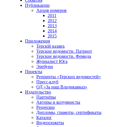
События
Публикации
Архив номеров
2011
2012
2013
2014
2015
Приложения
Терскiй казакъ
Терские ведомости. Патриот
Терские ведомости. Фемида
Журналист Юга
Эребуни
Проекты
Репринты «Терских ведомостей»
Пресс-клуб
ОД «За наш Владикавказ»
Издательство
Партнёры
Авторы и колумнисты
Рецензии
Дипломы, грамоты, сертификаты
Каталог
Видеосюжеты