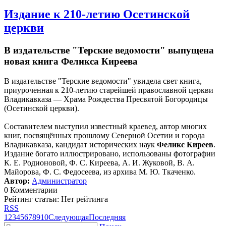
Издание к 210-летию Осетинской
церкви
В издательстве "Терские ведомости" выпущена
новая книга Феликса Киреева
В издательстве "Терские ведомости" увидела свет книга,
приуроченная к 210-летию старейшей православной церкви
Владикавказа — Храма Рождества Пресвятой Богородицы
(Осетинской церкви).
Составителем выступил известный краевед, автор многих
книг, посвящённых прошлому Северной Осетии и города
Владикавказа, кандидат исторических наук
Феликс Киреев
.
Издание богато иллюстрировано, использованы фотографии
К. Е. Родионовой, Ф. С. Киреева, А. И. Жуковой, В. А.
Майорова, Ф. С. Федосеева, из архива М. Ю. Ткаченко.
Автор:
Администратор
0 Комментарии
Рейтинг статьи: Нет рейтинга
RSS
1
2
3
4
5
6
7
8
9
10
Следующая
Последняя