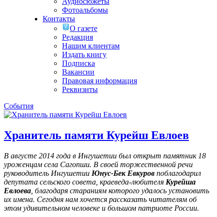
Аудиосюжеты
Фотоальбомы
Контакты
О газете
Редакция
Нашим клиентам
Издать книгу
Подписка
Вакансии
Правовая информация
Реквизиты
События
Хранитель памяти Курейш Евлоев
В августе 2014 года в Ингушетии был открыт памятник 18
уроженцам села Сагопши. В своей торжественной речи
руководитель Ингушетии
Юнус-Бек Евкуров
поблагодарил
депутата сельского совета, краеведа-любителя
Курейша
Евлоева
, благодаря стараниям которого удалось установить
их имена
. Сегодня нам хочется рассказать читателям об
этом удивительном человеке и большом патриоте России.