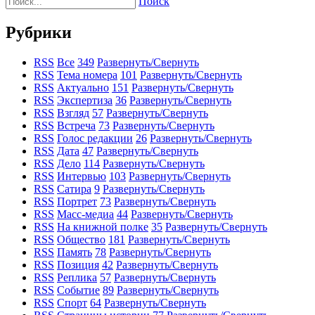
Поиск
Рубрики
RSS
Все
349
Развернуть/Свернуть
RSS
Тема номера
101
Развернуть/Свернуть
RSS
Актуально
151
Развернуть/Свернуть
RSS
Экспертиза
36
Развернуть/Свернуть
RSS
Взгляд
57
Развернуть/Свернуть
RSS
Встреча
73
Развернуть/Свернуть
RSS
Голос редакции
26
Развернуть/Свернуть
RSS
Дата
47
Развернуть/Свернуть
RSS
Дело
114
Развернуть/Свернуть
RSS
Интервью
103
Развернуть/Свернуть
RSS
Сатира
9
Развернуть/Свернуть
RSS
Портрет
73
Развернуть/Свернуть
RSS
Масс-медиа
44
Развернуть/Свернуть
RSS
На книжной полке
35
Развернуть/Свернуть
RSS
Общество
181
Развернуть/Свернуть
RSS
Память
78
Развернуть/Свернуть
RSS
Позиция
42
Развернуть/Свернуть
RSS
Реплика
57
Развернуть/Свернуть
RSS
Событие
89
Развернуть/Свернуть
RSS
Спорт
64
Развернуть/Свернуть