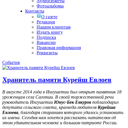
Аудиосюжеты
Фотоальбомы
Контакты
О газете
Редакция
Нашим клиентам
Издать книгу
Подписка
Вакансии
Правовая информация
Реквизиты
События
Хранитель памяти Курейш Евлоев
В августе 2014 года в Ингушетии был открыт памятник 18
уроженцам села Сагопши. В своей торжественной речи
руководитель Ингушетии
Юнус-Бек Евкуров
поблагодарил
депутата сельского совета, краеведа-любителя
Курейша
Евлоева
, благодаря стараниям которого удалось установить
их имена
. Сегодня нам хочется рассказать читателям об
этом удивительном человеке и большом патриоте России.