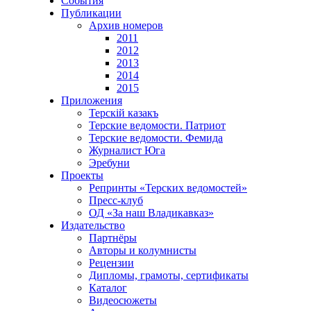
События
Публикации
Архив номеров
2011
2012
2013
2014
2015
Приложения
Терскiй казакъ
Терские ведомости. Патриот
Терские ведомости. Фемида
Журналист Юга
Эребуни
Проекты
Репринты «Терских ведомостей»
Пресс-клуб
ОД «За наш Владикавказ»
Издательство
Партнёры
Авторы и колумнисты
Рецензии
Дипломы, грамоты, сертификаты
Каталог
Видеосюжеты