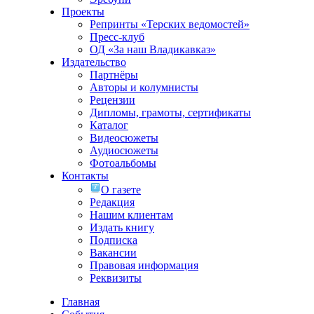
Проекты
Репринты «Терских ведомостей»
Пресс-клуб
ОД «За наш Владикавказ»
Издательство
Партнёры
Авторы и колумнисты
Рецензии
Дипломы, грамоты, сертификаты
Каталог
Видеосюжеты
Аудиосюжеты
Фотоальбомы
Контакты
О газете
Редакция
Нашим клиентам
Издать книгу
Подписка
Вакансии
Правовая информация
Реквизиты
Главная