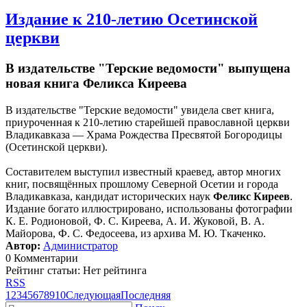
Издание к 210-летию Осетинской
церкви
В издательстве "Терские ведомости" выпущена
новая книга Феликса Киреева
В издательстве "Терские ведомости" увидела свет книга,
приуроченная к 210-летию старейшей православной церкви
Владикавказа — Храма Рождества Пресвятой Богородицы
(Осетинской церкви).
Составителем выступил известный краевед, автор многих
книг, посвящённых прошлому Северной Осетии и города
Владикавказа, кандидат исторических наук
Феликс Киреев
.
Издание богато иллюстрировано, использованы фотографии
К. Е. Родионовой, Ф. С. Киреева, А. И. Жуковой, В. А.
Майорова, Ф. С. Федосеева, из архива М. Ю. Ткаченко.
Автор:
Администратор
0 Комментарии
Рейтинг статьи: Нет рейтинга
RSS
1
2
3
4
5
6
7
8
9
10
Следующая
Последняя