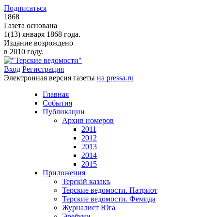
Подписаться
1868
Газета основана
1(13) января 1868 года.
Издание возрождено
в 2010 году.
Вход
Регистрация
Электронная версия газеты
на pressa.ru
Главная
События
Публикации
Архив номеров
2011
2012
2013
2014
2015
Приложения
Терскiй казакъ
Терские ведомости. Патриот
Терские ведомости. Фемида
Журналист Юга
Эребуни