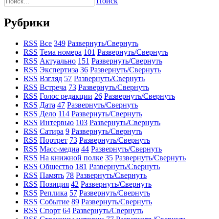
Поиск
Рубрики
RSS
Все
349
Развернуть/Свернуть
RSS
Тема номера
101
Развернуть/Свернуть
RSS
Актуально
151
Развернуть/Свернуть
RSS
Экспертиза
36
Развернуть/Свернуть
RSS
Взгляд
57
Развернуть/Свернуть
RSS
Встреча
73
Развернуть/Свернуть
RSS
Голос редакции
26
Развернуть/Свернуть
RSS
Дата
47
Развернуть/Свернуть
RSS
Дело
114
Развернуть/Свернуть
RSS
Интервью
103
Развернуть/Свернуть
RSS
Сатира
9
Развернуть/Свернуть
RSS
Портрет
73
Развернуть/Свернуть
RSS
Масс-медиа
44
Развернуть/Свернуть
RSS
На книжной полке
35
Развернуть/Свернуть
RSS
Общество
181
Развернуть/Свернуть
RSS
Память
78
Развернуть/Свернуть
RSS
Позиция
42
Развернуть/Свернуть
RSS
Реплика
57
Развернуть/Свернуть
RSS
Событие
89
Развернуть/Свернуть
RSS
Спорт
64
Развернуть/Свернуть