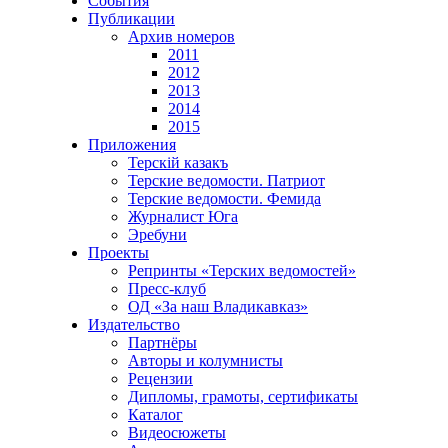
События
Публикации
Архив номеров
2011
2012
2013
2014
2015
Приложения
Терскiй казакъ
Терские ведомости. Патриот
Терские ведомости. Фемида
Журналист Юга
Эребуни
Проекты
Репринты «Терских ведомостей»
Пресс-клуб
ОД «За наш Владикавказ»
Издательство
Партнёры
Авторы и колумнисты
Рецензии
Дипломы, грамоты, сертификаты
Каталог
Видеосюжеты