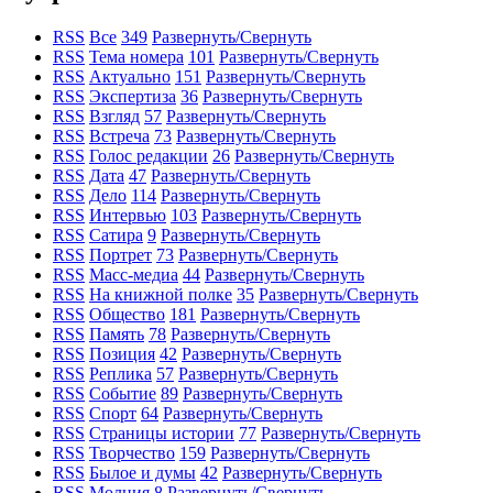
RSS
Все
349
Развернуть/Свернуть
RSS
Тема номера
101
Развернуть/Свернуть
RSS
Актуально
151
Развернуть/Свернуть
RSS
Экспертиза
36
Развернуть/Свернуть
RSS
Взгляд
57
Развернуть/Свернуть
RSS
Встреча
73
Развернуть/Свернуть
RSS
Голос редакции
26
Развернуть/Свернуть
RSS
Дата
47
Развернуть/Свернуть
RSS
Дело
114
Развернуть/Свернуть
RSS
Интервью
103
Развернуть/Свернуть
RSS
Сатира
9
Развернуть/Свернуть
RSS
Портрет
73
Развернуть/Свернуть
RSS
Масс-медиа
44
Развернуть/Свернуть
RSS
На книжной полке
35
Развернуть/Свернуть
RSS
Общество
181
Развернуть/Свернуть
RSS
Память
78
Развернуть/Свернуть
RSS
Позиция
42
Развернуть/Свернуть
RSS
Реплика
57
Развернуть/Свернуть
RSS
Событие
89
Развернуть/Свернуть
RSS
Спорт
64
Развернуть/Свернуть
RSS
Страницы истории
77
Развернуть/Свернуть
RSS
Творчество
159
Развернуть/Свернуть
RSS
Былое и думы
42
Развернуть/Свернуть
RSS
Молния
8
Развернуть/Свернуть