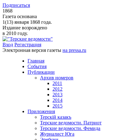
Подписаться
1868
Газета основана
1(13) января 1868 года.
Издание возрождено
в 2010 году.
Вход
Регистрация
Электронная версия газеты
на pressa.ru
Главная
События
Публикации
Архив номеров
2011
2012
2013
2014
2015
Приложения
Терскiй казакъ
Терские ведомости. Патриот
Терские ведомости. Фемида
Журналист Юга
Эребуни