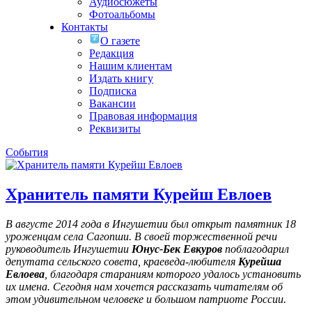
Аудиосюжеты
Фотоальбомы
Контакты
О газете
Редакция
Нашим клиентам
Издать книгу
Подписка
Вакансии
Правовая информация
Реквизиты
События
Хранитель памяти Курейш Евлоев
В августе 2014 года в Ингушетии был открыт памятник 18
уроженцам села Сагопши. В своей торжественной речи
руководитель Ингушетии
Юнус-Бек Евкуров
поблагодарил
депутата сельского совета, краеведа-любителя
Курейша
Евлоева
, благодаря стараниям которого удалось установить
их имена
. Сегодня нам хочется рассказать читателям об
этом удивительном человеке и большом патриоте России.