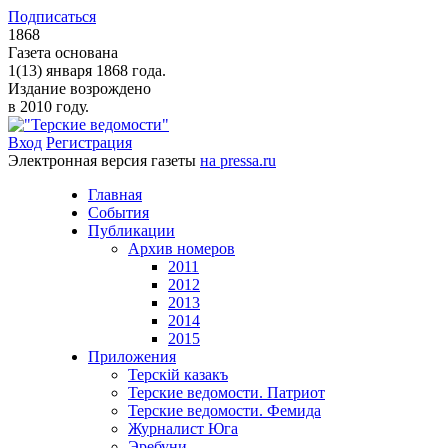
Подписаться
1868
Газета основана
1(13) января 1868 года.
Издание возрождено
в 2010 году.
Вход
Регистрация
Электронная версия газеты
на pressa.ru
Главная
События
Публикации
Архив номеров
2011
2012
2013
2014
2015
Приложения
Терскiй казакъ
Терские ведомости. Патриот
Терские ведомости. Фемида
Журналист Юга
Эребуни