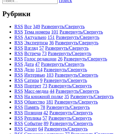
Поиск
Рубрики
RSS
Все
349
Развернуть/Свернуть
RSS
Тема номера
101
Развернуть/Свернуть
RSS
Актуально
151
Развернуть/Свернуть
RSS
Экспертиза
36
Развернуть/Свернуть
RSS
Взгляд
57
Развернуть/Свернуть
RSS
Встреча
73
Развернуть/Свернуть
RSS
Голос редакции
26
Развернуть/Свернуть
RSS
Дата
47
Развернуть/Свернуть
RSS
Дело
114
Развернуть/Свернуть
RSS
Интервью
103
Развернуть/Свернуть
RSS
Сатира
9
Развернуть/Свернуть
RSS
Портрет
73
Развернуть/Свернуть
RSS
Масс-медиа
44
Развернуть/Свернуть
RSS
На книжной полке
35
Развернуть/Свернуть
RSS
Общество
181
Развернуть/Свернуть
RSS
Память
78
Развернуть/Свернуть
RSS
Позиция
42
Развернуть/Свернуть
RSS
Реплика
57
Развернуть/Свернуть
RSS
Событие
89
Развернуть/Свернуть
RSS
Спорт
64
Развернуть/Свернуть