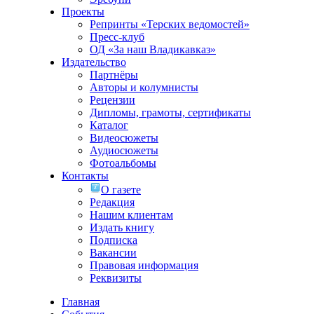
Проекты
Репринты «Терских ведомостей»
Пресс-клуб
ОД «За наш Владикавказ»
Издательство
Партнёры
Авторы и колумнисты
Рецензии
Дипломы, грамоты, сертификаты
Каталог
Видеосюжеты
Аудиосюжеты
Фотоальбомы
Контакты
О газете
Редакция
Нашим клиентам
Издать книгу
Подписка
Вакансии
Правовая информация
Реквизиты
Главная