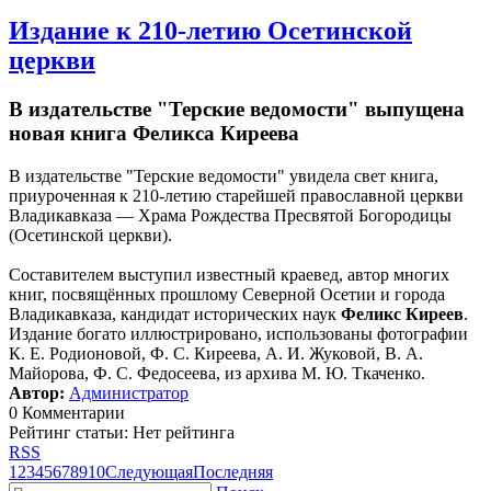
Издание к 210-летию Осетинской
церкви
В издательстве "Терские ведомости" выпущена
новая книга Феликса Киреева
В издательстве "Терские ведомости" увидела свет книга,
приуроченная к 210-летию старейшей православной церкви
Владикавказа — Храма Рождества Пресвятой Богородицы
(Осетинской церкви).
Составителем выступил известный краевед, автор многих
книг, посвящённых прошлому Северной Осетии и города
Владикавказа, кандидат исторических наук
Феликс Киреев
.
Издание богато иллюстрировано, использованы фотографии
К. Е. Родионовой, Ф. С. Киреева, А. И. Жуковой, В. А.
Майорова, Ф. С. Федосеева, из архива М. Ю. Ткаченко.
Автор:
Администратор
0 Комментарии
Рейтинг статьи: Нет рейтинга
RSS
1
2
3
4
5
6
7
8
9
10
Следующая
Последняя