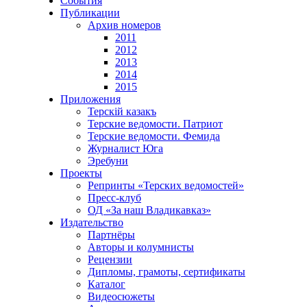
События
Публикации
Архив номеров
2011
2012
2013
2014
2015
Приложения
Терскiй казакъ
Терские ведомости. Патриот
Терские ведомости. Фемида
Журналист Юга
Эребуни
Проекты
Репринты «Терских ведомостей»
Пресс-клуб
ОД «За наш Владикавказ»
Издательство
Партнёры
Авторы и колумнисты
Рецензии
Дипломы, грамоты, сертификаты
Каталог
Видеосюжеты