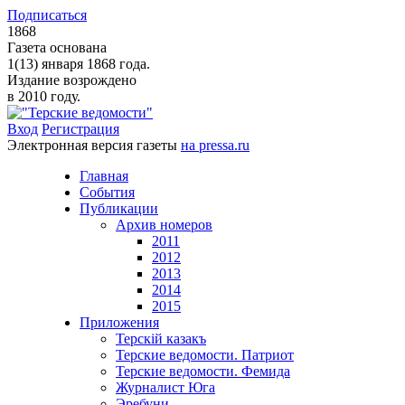
Подписаться
1868
Газета основана
1(13) января 1868 года.
Издание возрождено
в 2010 году.
Вход
Регистрация
Электронная версия газеты
на pressa.ru
Главная
События
Публикации
Архив номеров
2011
2012
2013
2014
2015
Приложения
Терскiй казакъ
Терские ведомости. Патриот
Терские ведомости. Фемида
Журналист Юга
Эребуни