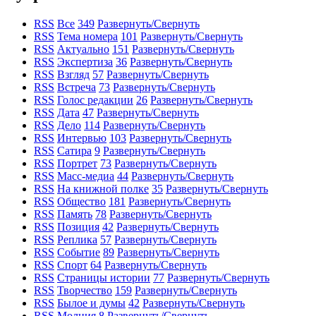
RSS
Все
349
Развернуть/Свернуть
RSS
Тема номера
101
Развернуть/Свернуть
RSS
Актуально
151
Развернуть/Свернуть
RSS
Экспертиза
36
Развернуть/Свернуть
RSS
Взгляд
57
Развернуть/Свернуть
RSS
Встреча
73
Развернуть/Свернуть
RSS
Голос редакции
26
Развернуть/Свернуть
RSS
Дата
47
Развернуть/Свернуть
RSS
Дело
114
Развернуть/Свернуть
RSS
Интервью
103
Развернуть/Свернуть
RSS
Сатира
9
Развернуть/Свернуть
RSS
Портрет
73
Развернуть/Свернуть
RSS
Масс-медиа
44
Развернуть/Свернуть
RSS
На книжной полке
35
Развернуть/Свернуть
RSS
Общество
181
Развернуть/Свернуть
RSS
Память
78
Развернуть/Свернуть
RSS
Позиция
42
Развернуть/Свернуть
RSS
Реплика
57
Развернуть/Свернуть
RSS
Событие
89
Развернуть/Свернуть
RSS
Спорт
64
Развернуть/Свернуть
RSS
Страницы истории
77
Развернуть/Свернуть
RSS
Творчество
159
Развернуть/Свернуть
RSS
Былое и думы
42
Развернуть/Свернуть
RSS
Молния
8
Развернуть/Свернуть