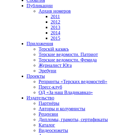
События
Публикации
Архив номеров
2011
2012
2013
2014
2015
Приложения
Терскiй казакъ
Терские ведомости. Патриот
Терские ведомости. Фемида
Журналист Юга
Эребуни
Проекты
Репринты «Терских ведомостей»
Пресс-клуб
ОД «За наш Владикавказ»
Издательство
Партнёры
Авторы и колумнисты
Рецензии
Дипломы, грамоты, сертификаты
Каталог
Видеосюжеты