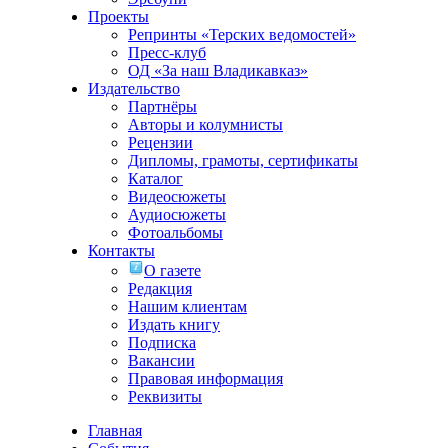
Проекты
Репринты «Терских ведомостей»
Пресс-клуб
ОД «За наш Владикавказ»
Издательство
Партнёры
Авторы и колумнисты
Рецензии
Дипломы, грамоты, сертификаты
Каталог
Видеосюжеты
Аудиосюжеты
Фотоальбомы
Контакты
О газете
Редакция
Нашим клиентам
Издать книгу
Подписка
Вакансии
Правовая информация
Реквизиты
Главная