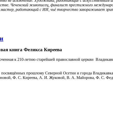
тво не исключение. Художники, работающие с искусственным и
сстве. Чеченский живописец, финалист престижного международн
й мастер, работающий с ИИ, чьё творчество завораживает зрит
ви
овая книга Феликса Киреева
иуроченная к 210-летию старейшей православной церкви Владик
г, посвящённых прошлому Северной Осетии и города Владикавка
овой, Ф. С. Киреева, А. И. Жуковой, В. А. Майорова, Ф. С. Фед