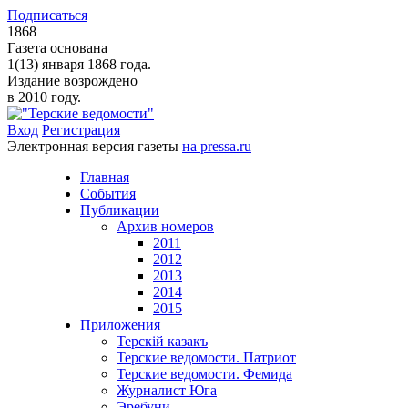
Подписаться
1868
Газета основана
1(13) января 1868 года.
Издание возрождено
в 2010 году.
Вход
Регистрация
Электронная версия газеты
на pressa.ru
Главная
События
Публикации
Архив номеров
2011
2012
2013
2014
2015
Приложения
Терскiй казакъ
Терские ведомости. Патриот
Терские ведомости. Фемида
Журналист Юга
Эребуни