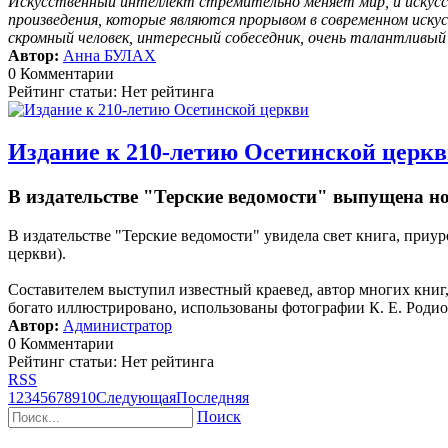
Искусственный интеллект стремительно меняет мир, и искусс
произведения, которые являются прорывом в современном иску
скромный человек, интересный собеседник, очень талантливы
Автор:
Анна БУЛАХ
0 Комментарии
Рейтинг статьи: Нет рейтинга
Издание к 210-летию Осетинской церк
В издательстве "Терские ведомости" выпущена н
В издательстве "Терские ведомости" увидела свет книга, пр
церкви).
Составителем выступил известный краевед, автор многих кни
богато иллюстрировано, использованы фотографии К. Е. Родион
Автор:
Администратор
0 Комментарии
Рейтинг статьи: Нет рейтинга
RSS
1
2
3
4
5
6
7
8
9
10
Следующая
Последняя
Поиск