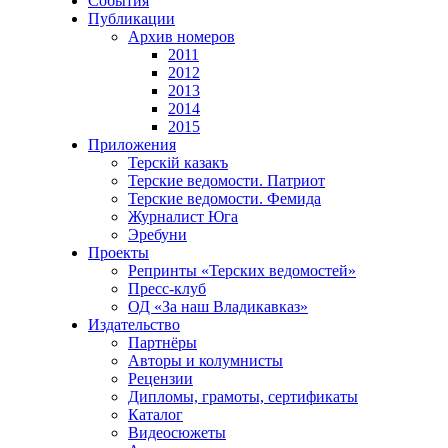
События
Публикации
Архив номеров
2011
2012
2013
2014
2015
Приложения
Терскiй казакъ
Терские ведомости. Патриот
Терские ведомости. Фемида
Журналист Юга
Эребуни
Проекты
Репринты «Терских ведомостей»
Пресс-клуб
ОД «За наш Владикавказ»
Издательство
Партнёры
Авторы и колумнисты
Рецензии
Дипломы, грамоты, сертификаты
Каталог
Видеосюжеты