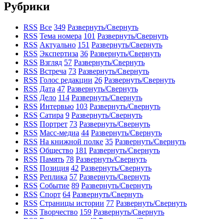
Рубрики
RSS
Все
349
Развернуть/Свернуть
RSS
Тема номера
101
Развернуть/Свернуть
RSS
Актуально
151
Развернуть/Свернуть
RSS
Экспертиза
36
Развернуть/Свернуть
RSS
Взгляд
57
Развернуть/Свернуть
RSS
Встреча
73
Развернуть/Свернуть
RSS
Голос редакции
26
Развернуть/Свернуть
RSS
Дата
47
Развернуть/Свернуть
RSS
Дело
114
Развернуть/Свернуть
RSS
Интервью
103
Развернуть/Свернуть
RSS
Сатира
9
Развернуть/Свернуть
RSS
Портрет
73
Развернуть/Свернуть
RSS
Масс-медиа
44
Развернуть/Свернуть
RSS
На книжной полке
35
Развернуть/Свернуть
RSS
Общество
181
Развернуть/Свернуть
RSS
Память
78
Развернуть/Свернуть
RSS
Позиция
42
Развернуть/Свернуть
RSS
Реплика
57
Развернуть/Свернуть
RSS
Событие
89
Развернуть/Свернуть
RSS
Спорт
64
Развернуть/Свернуть
RSS
Страницы истории
77
Развернуть/Свернуть
RSS
Творчество
159
Развернуть/Свернуть