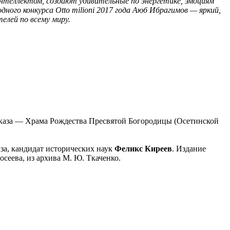
нтеллектом, создают удивительные по энергетике, эмоциям
ого конкурса Otto milioni 2017 года Аюб Ибрагимов — яркий,
елей по всему миру.
авказа — Храма Рождества Пресвятой Богородицы (Осетинской
за, кандидат исторических наук
Феликс Киреев
. Издание
осеева, из архива М. Ю. Ткаченко.