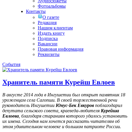
Аудиосюжеты
Фотоальбомы
Контакты
О газете
Редакция
Нашим клиентам
Издать книгу
Подписка
Вакансии
Правовая информация
Реквизиты
События
Хранитель памяти Курейш Евлоев
В августе 2014 года в Ингушетии был открыт памятник 18
уроженцам села Сагопши. В своей торжественной речи
руководитель Ингушетии
Юнус-Бек Евкуров
поблагодарил
депутата сельского совета, краеведа-любителя
Курейша
Евлоева
, благодаря стараниям которого удалось установить
их имена
. Сегодня нам хочется рассказать читателям об
этом удивительном человеке и большом патриоте России.