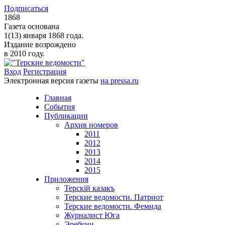
Подписаться
1868
Газета основана
1(13) января 1868 года.
Издание возрождено
в 2010 году.
Вход
Регистрация
Электронная версия газеты
на pressa.ru
Главная
События
Публикации
Архив номеров
2011
2012
2013
2014
2015
Приложения
Терскiй казакъ
Терские ведомости. Патриот
Терские ведомости. Фемида
Журналист Юга
Эребуни