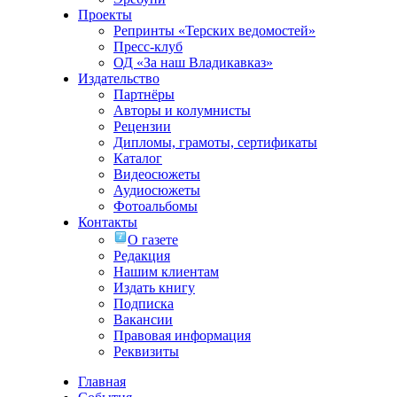
Проекты
Репринты «Терских ведомостей»
Пресс-клуб
ОД «За наш Владикавказ»
Издательство
Партнёры
Авторы и колумнисты
Рецензии
Дипломы, грамоты, сертификаты
Каталог
Видеосюжеты
Аудиосюжеты
Фотоальбомы
Контакты
О газете
Редакция
Нашим клиентам
Издать книгу
Подписка
Вакансии
Правовая информация
Реквизиты
Главная