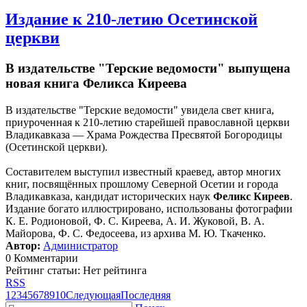
Издание к 210-летию Осетинской
церкви
В издательстве "Терские ведомости" выпущена
новая книга Феликса Киреева
В издательстве "Терские ведомости" увидела свет книга,
приуроченная к 210-летию старейшей православной церкви
Владикавказа — Храма Рождества Пресвятой Богородицы
(Осетинской церкви).
Составителем выступил известный краевед, автор многих
книг, посвящённых прошлому Северной Осетии и города
Владикавказа, кандидат исторических наук
Феликс Киреев
.
Издание богато иллюстрировано, использованы фотографии
К. Е. Родионовой, Ф. С. Киреева, А. И. Жуковой, В. А.
Майорова, Ф. С. Федосеева, из архива М. Ю. Ткаченко.
Автор:
Администратор
0 Комментарии
Рейтинг статьи: Нет рейтинга
RSS
1
2
3
4
5
6
7
8
9
10
Следующая
Последняя