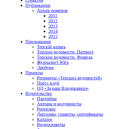
События
Публикации
Архив номеров
2011
2012
2013
2014
2015
Приложения
Терскiй казакъ
Терские ведомости. Патриот
Терские ведомости. Фемида
Журналист Юга
Эребуни
Проекты
Репринты «Терских ведомостей»
Пресс-клуб
ОД «За наш Владикавказ»
Издательство
Партнёры
Авторы и колумнисты
Рецензии
Дипломы, грамоты, сертификаты
Каталог
Видеосюжеты