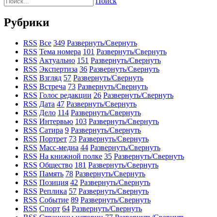
Поиск
Рубрики
RSS
Все
349
Развернуть/Свернуть
RSS
Тема номера
101
Развернуть/Свернуть
RSS
Актуально
151
Развернуть/Свернуть
RSS
Экспертиза
36
Развернуть/Свернуть
RSS
Взгляд
57
Развернуть/Свернуть
RSS
Встреча
73
Развернуть/Свернуть
RSS
Голос редакции
26
Развернуть/Свернуть
RSS
Дата
47
Развернуть/Свернуть
RSS
Дело
114
Развернуть/Свернуть
RSS
Интервью
103
Развернуть/Свернуть
RSS
Сатира
9
Развернуть/Свернуть
RSS
Портрет
73
Развернуть/Свернуть
RSS
Масс-медиа
44
Развернуть/Свернуть
RSS
На книжной полке
35
Развернуть/Свернуть
RSS
Общество
181
Развернуть/Свернуть
RSS
Память
78
Развернуть/Свернуть
RSS
Позиция
42
Развернуть/Свернуть
RSS
Реплика
57
Развернуть/Свернуть
RSS
Событие
89
Развернуть/Свернуть
RSS
Спорт
64
Развернуть/Свернуть